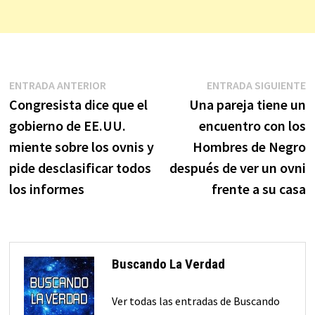
Navegación
Entrada
E
ENTRADA ANTERIOR
ENTRADA SIGUIENTE
anterior:
s
Congresista dice que el
Una pareja tiene un
de
gobierno de EE.UU.
encuentro con los
entradas
miente sobre los ovnis y
Hombres de Negro
pide desclasificar todos
después de ver un ovni
los informes
frente a su casa
Buscando La Verdad
Ver todas las entradas de Buscando