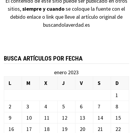
El contenido de este sitio puede ser publicado en otros
sitios,
siempre y cuando
se coloque la fuente con el
debido enlace o link que lleve al artículo original de
buscandolaverdad.es
BUSCA ARTÍCULOS POR FECHA
enero 2023
L
M
X
J
V
S
D
1
2
3
4
5
6
7
8
9
10
11
12
13
14
15
16
17
18
19
20
21
22