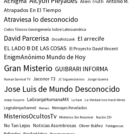
Alcyon Pleyades
AEnigma
Antonio M.
Alien Truth
Atrapados En El Tiempo
Atraviesa lo desconocido
Cielos Tóxicos Geoingeniería Sobre Latinoamérica
David Parcerisa
El arrecife
DrossRotzank
EL LADO B DE LAS COSAS
El Proyecto David Vincent
EnigmAnónimo Mundo de Hoy
Gran Misterio
GUIBRARI INFORMA
Jaconor 73
JC Gigamisterios
Jorge Guerra
Human Survival TV
Jose Luis de Mundo Desconocido
LaGranjaHumanaMX
La Verdad nos hará libres
Josep Guijarro
La llave
Legnalenjachannel
Mensajes Revelados
Melvecs
MisteriosOcultosTv
Misterios Sin Resolver
Nación ZDI
No Tan Lejos
Noticias Asombrosas
Oliver Ibáñez
Pablogonzae
Pallandox
Parafantástico
Planetamisterio