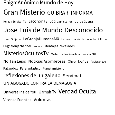
EnigmAnónimo Mundo de Hoy
Gran Misterio
GUIBRARI INFORMA
Jaconor 73
JC Gigamisterios
Jorge Guerra
Human Survival TV
Jose Luis de Mundo Desconocido
LaGranjaHumanaMX
La Verdad nos hará libres
Josep Guijarro
La llave
Legnalenjachannel
Mensajes Revelados
Melvecs
MisteriosOcultosTv
Misterios Sin Resolver
Nación ZDI
No Tan Lejos
Noticias Asombrosas
Oliver Ibáñez
Pablogonzae
Pallandox
Parafantástico
Planetamisterio
reflexiones de un galeno
Servimat
UN ABOGADO CONTRA LA DEMAGOGIA
Verdad Oculta
Urmah Tv
Universe Inside You
Voluntas
Vicente Fuentes