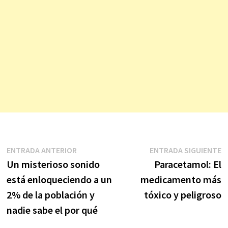
Navegación
Entrada
E
ENTRADA ANTERIOR
ENTRADA SIGUIENTE
anterior:
s
Un misterioso sonido
Paracetamol: El
de
está enloqueciendo a un
medicamento más
entradas
2% de la población y
tóxico y peligroso
nadie sabe el por qué