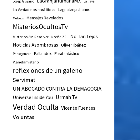
LaGranjaHumanaMX
Josep Guijarro
La llave
Legnalenjachannel
La Verdad nos hará libres
Mensajes Revelados
Melvecs
MisteriosOcultosTv
No Tan Lejos
Misterios Sin Resolver
Nación ZDI
Noticias Asombrosas
Oliver Ibáñez
Pallandox
Parafantástico
Pablogonzae
Planetamisterio
reflexiones de un galeno
Servimat
UN ABOGADO CONTRA LA DEMAGOGIA
Urmah Tv
Universe Inside You
Verdad Oculta
Vicente Fuentes
Voluntas