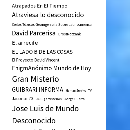
Atrapados En El Tiempo
Atraviesa lo desconocido
Cielos Tóxicos Geoingeniería Sobre Latinoamérica
David Parcerisa
DrossRotzank
El arrecife
EL LADO B DE LAS COSAS
El Proyecto David Vincent
EnigmAnónimo Mundo de Hoy
Gran Misterio
GUIBRARI INFORMA
Human Survival TV
Jaconor 73
JC Gigamisterios
Jorge Guerra
Jose Luis de Mundo
Desconocido