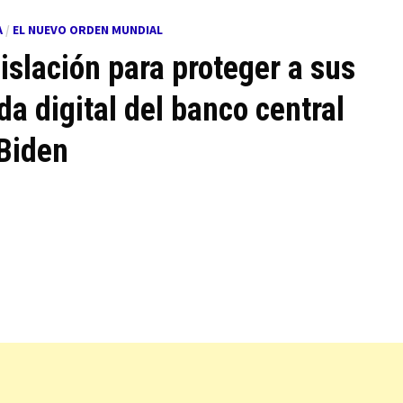
A
/
EL NUEVO ORDEN MUNDIAL
islación para proteger a sus
a digital del banco central
Biden