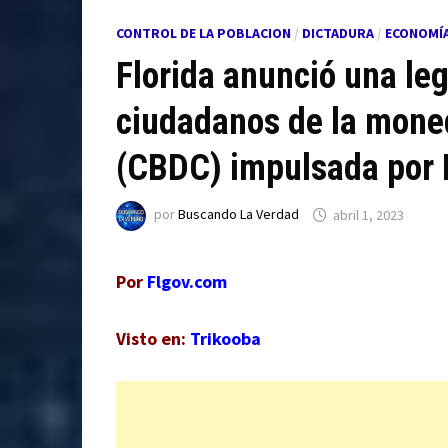
CONTROL DE LA POBLACION
/
DICTADURA
/
ECONOMÍ
Florida anunció una leg
ciudadanos de la moned
(CBDC) impulsada por 
por
Buscando La Verdad
abril 1, 2023
Por
Flgov.com
Visto en:
Trikooba