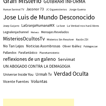
Gran Misterio
GUIBRARI INFORMA
Jaconor 73
JC Gigamisterios
Jorge Guerra
Human Survival TV
Jose Luis de Mundo Desconocido
LaGranjaHumanaMX
La Verdad nos hará libres
Josep Guijarro
La llave
Legnalenjachannel
Mensajes Revelados
Melvecs
MisteriosOcultosTv
Misterios Sin Resolver
Nación ZDI
No Tan Lejos
Noticias Asombrosas
Oliver Ibáñez
Pablogonzae
Pallandox
Parafantástico
Planetamisterio
reflexiones de un galeno
Servimat
UN ABOGADO CONTRA LA DEMAGOGIA
Verdad Oculta
Urmah Tv
Universe Inside You
Voluntas
Vicente Fuentes