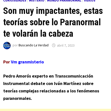
CURIOSIDADES
/
MISTERIO
/
MUNDO PARANORMAL
/
VÍDEOS
Son muy impactantes, estas
teorías sobre lo Paranormal
te volarán la cabeza
por
Buscando La Verdad
abril 7, 2023
Por
Vm granmisterio
Pedro Amorós experto en Transcomunicación
Instrumental debate con Iván Martínez sobre
teorías complejas relacionadas a los fenómenos
paranormales.