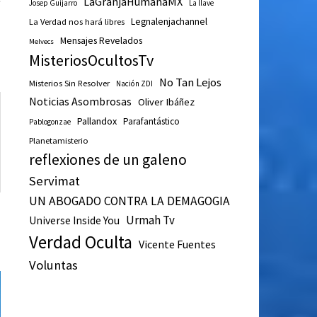
LaGranjaHumanaMX
Josep Guijarro
La llave
siguiente:
s
Legnalenjachannel
La Verdad nos hará libres
a
Mensajes Revelados
Melvecs
MisteriosOcultosTv
No Tan Lejos
Misterios Sin Resolver
Nación ZDI
Noticias Asombrosas
Oliver Ibáñez
Pallandox
Parafantástico
Pablogonzae
Planetamisterio
reflexiones de un galeno
Servimat
UN ABOGADO CONTRA LA DEMAGOGIA
Urmah Tv
Universe Inside You
Verdad Oculta
Vicente Fuentes
Voluntas