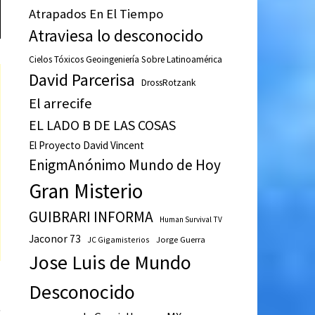
Atrapados En El Tiempo
Atraviesa lo desconocido
Cielos Tóxicos Geoingeniería Sobre Latinoamérica
David Parcerisa
DrossRotzank
El arrecife
EL LADO B DE LAS COSAS
El Proyecto David Vincent
EnigmAnónimo Mundo de Hoy
Gran Misterio
GUIBRARI INFORMA
Human Survival TV
Jaconor 73
JC Gigamisterios
Jorge Guerra
Jose Luis de Mundo
Desconocido
Entrada
E