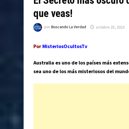
El Secreto más oscuro 
que veas!
por
Buscando La Verdad
octubre 25, 2023
Por
MisteriosOcultosTv
Australia es uno de los países más extens
sea uno de los más misteriosos del mundo