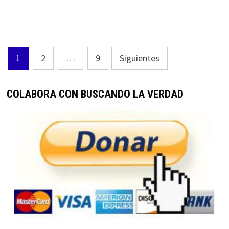
Paginación
1
2
…
9
Siguientes
de
entradas
COLABORA CON BUSCANDO LA VERDAD