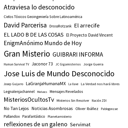
Atraviesa lo desconocido
Cielos Tóxicos Geoingeniería Sobre Latinoamérica
David Parcerisa
El arrecife
DrossRotzank
EL LADO B DE LAS COSAS
El Proyecto David Vincent
EnigmAnónimo Mundo de Hoy
Gran Misterio
GUIBRARI INFORMA
Jaconor 73
JC Gigamisterios
Jorge Guerra
Human Survival TV
Jose Luis de Mundo Desconocido
LaGranjaHumanaMX
La Verdad nos hará libres
Josep Guijarro
La llave
Legnalenjachannel
Mensajes Revelados
Melvecs
MisteriosOcultosTv
Misterios Sin Resolver
Nación ZDI
No Tan Lejos
Noticias Asombrosas
Oliver Ibáñez
Pablogonzae
Pallandox
Parafantástico
Planetamisterio
reflexiones de un galeno
Servimat