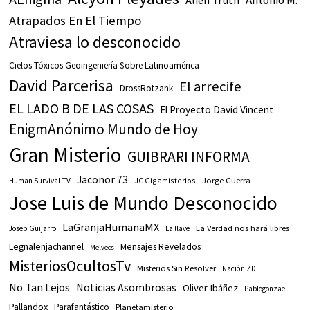
Antonio M.
Alien Truth
Atrapados En El Tiempo
Atraviesa lo desconocido
Cielos Tóxicos Geoingeniería Sobre Latinoamérica
David Parcerisa
El arrecife
DrossRotzank
EL LADO B DE LAS COSAS
El Proyecto David Vincent
EnigmAnónimo Mundo de Hoy
Gran Misterio
GUIBRARI INFORMA
Jaconor 73
JC Gigamisterios
Jorge Guerra
Human Survival TV
Jose Luis de Mundo Desconocido
LaGranjaHumanaMX
La Verdad nos hará libres
Josep Guijarro
La llave
Legnalenjachannel
Mensajes Revelados
Melvecs
MisteriosOcultosTv
Misterios Sin Resolver
Nación ZDI
No Tan Lejos
Noticias Asombrosas
Oliver Ibáñez
Pablogonzae
Pallandox
Parafantástico
Planetamisterio