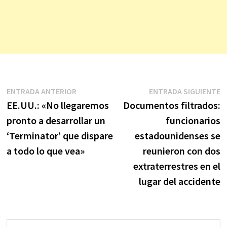
Navegación
Entrada
E
ENTRADA ANTERIOR
ENTRADA SIGUIENTE
anterior:
s
EE.UU.: «No llegaremos
Documentos filtrados:
de
pronto a desarrollar un
funcionarios
entradas
‘Terminator’ que dispare
estadounidenses se
a todo lo que vea»
reunieron con dos
extraterrestres en el
lugar del accidente