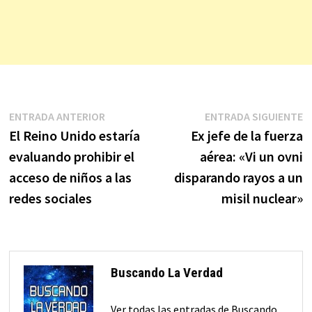
Navegación
Entrada
E
ENTRADA ANTERIOR
ENTRADA SIGUIENTE
anterior:
s
El Reino Unido estaría
Ex jefe de la fuerza
de
evaluando prohibir el
aérea: «Vi un ovni
entradas
acceso de niños a las
disparando rayos a un
redes sociales
misil nuclear»
Buscando La Verdad
Ver todas las entradas de Buscando