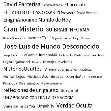
David Parcerisa
El arrecife
DrossRotzank
EL LADO B DE LAS COSAS
El Proyecto David Vincent
EnigmAnónimo Mundo de Hoy
Gran Misterio
GUIBRARI INFORMA
Jaconor 73
JC Gigamisterios
Jorge Guerra
Human Survival TV
Jose Luis de Mundo Desconocido
LaGranjaHumanaMX
La Verdad nos hará libres
Josep Guijarro
La llave
Legnalenjachannel
Mensajes Revelados
Melvecs
MisteriosOcultosTv
Misterios Sin Resolver
Nación ZDI
No Tan Lejos
Noticias Asombrosas
Oliver Ibáñez
Pablogonzae
Pallandox
Parafantástico
Planetamisterio
reflexiones de un galeno
Servimat
UN ABOGADO CONTRA LA DEMAGOGIA
Verdad Oculta
Urmah Tv
Universe Inside You