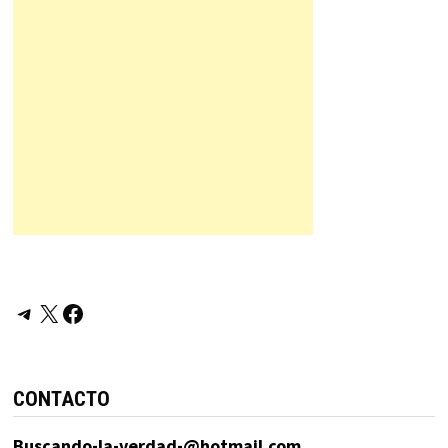
Telegram
X
Facebook
CONTACTO
Buscando-la-verdad-@hotmail.com