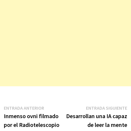
Navegación
Entrada
E
ENTRADA ANTERIOR
ENTRADA SIGUIENTE
anterior:
s
Inmenso ovni filmado
Desarrollan una IA capaz
de
por el Radiotelescopio
de leer la mente