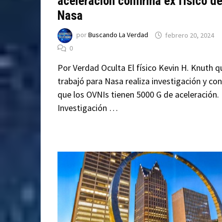
aceleración confirma ex físico d
Nasa
por
Buscando La Verdad
febrero 20, 2024
0
Por Verdad Oculta El físico Kevin H. Knuth q
trabajó para Nasa realiza investigación y co
que los OVNIs tienen 5000 G de aceleración.
Investigación …