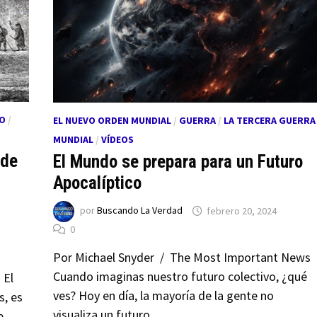
O
/
EL NUEVO ORDEN MUNDIAL
/
GUERRA
/
LA TERCERA GUERRA
MUNDIAL
/
VÍDEOS
 de
El Mundo se prepara para un Futuro
Apocalíptico
por
Buscando La Verdad
febrero 20, 2024
0
Por Michael Snyder / The Most Important News
Cuando imaginas nuestro futuro colectivo, ¿qué
 El
ves? Hoy en día, la mayoría de la gente no
, es
visualiza un futuro …
e