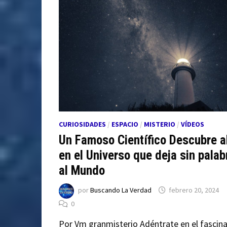
CURIOSIDADES
/
ESPACIO
/
MISTERIO
/
VÍDEOS
Un Famoso Científico Descubre a
en el Universo que deja sin palab
al Mundo
por
Buscando La Verdad
febrero 20, 2024
0
Por Vm granmisterio Adéntrate en el fascin