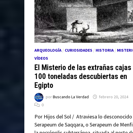
ARQUEOLOGÍA
/
CURIOSIDADES
/
HISTORIA
/
MISTERI
VÍDEOS
El Misterio de las extrañas cajas
100 toneladas descubiertas en
Egipto
por
Buscando La Verdad
febrero 20, 2024
0
Por Hijos del Sol / Atraviesa lo desconocido
Serapeum de Saqqara, o Serapeum de Menfis
la necrópolis subterránea, situada al norte d