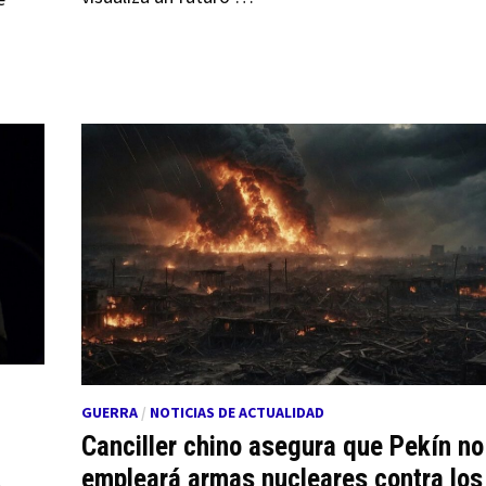
GUERRA
/
NOTICIAS DE ACTUALIDAD
Canciller chino asegura que Pekín no
empleará armas nucleares contra los