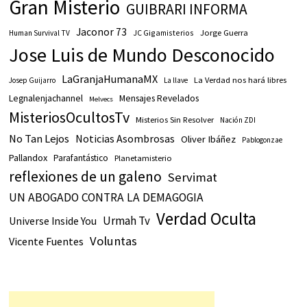
Gran Misterio
GUIBRARI INFORMA
Jaconor 73
JC Gigamisterios
Jorge Guerra
Human Survival TV
Jose Luis de Mundo Desconocido
LaGranjaHumanaMX
La Verdad nos hará libres
Josep Guijarro
La llave
Legnalenjachannel
Mensajes Revelados
Melvecs
MisteriosOcultosTv
Misterios Sin Resolver
Nación ZDI
No Tan Lejos
Noticias Asombrosas
Oliver Ibáñez
Pablogonzae
Pallandox
Parafantástico
Planetamisterio
reflexiones de un galeno
Servimat
UN ABOGADO CONTRA LA DEMAGOGIA
Verdad Oculta
Urmah Tv
Universe Inside You
Voluntas
Vicente Fuentes