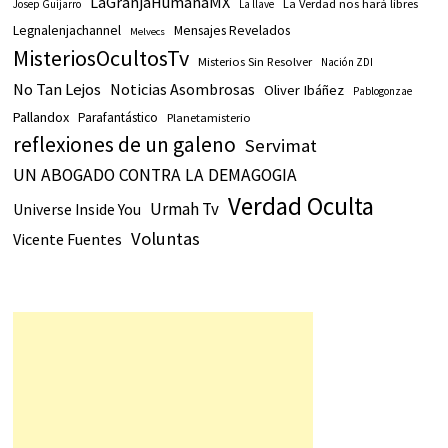
LaGranjaHumanaMX
La Verdad nos hará libres
Josep Guijarro
La llave
Legnalenjachannel
Mensajes Revelados
Melvecs
MisteriosOcultosTv
Misterios Sin Resolver
Nación ZDI
No Tan Lejos
Noticias Asombrosas
Oliver Ibáñez
Pablogonzae
Pallandox
Parafantástico
Planetamisterio
reflexiones de un galeno
Servimat
UN ABOGADO CONTRA LA DEMAGOGIA
Verdad Oculta
Urmah Tv
Universe Inside You
Voluntas
Vicente Fuentes