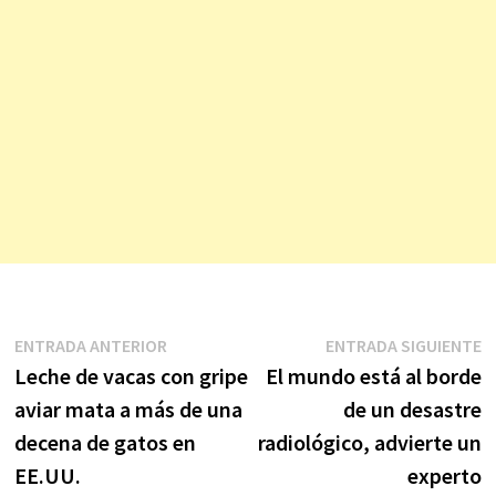
Navegación
Entrada
E
ENTRADA ANTERIOR
ENTRADA SIGUIENTE
anterior:
s
Leche de vacas con gripe
El mundo está al borde
de
aviar mata a más de una
de un desastre
entradas
decena de gatos en
radiológico, advierte un
EE.UU.
experto