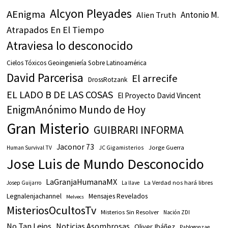
Alcyon Pleyades
AEnigma
Antonio M.
Alien Truth
Atrapados En El Tiempo
Atraviesa lo desconocido
Cielos Tóxicos Geoingeniería Sobre Latinoamérica
David Parcerisa
El arrecife
DrossRotzank
EL LADO B DE LAS COSAS
El Proyecto David Vincent
EnigmAnónimo Mundo de Hoy
Gran Misterio
GUIBRARI INFORMA
Jaconor 73
JC Gigamisterios
Jorge Guerra
Human Survival TV
Jose Luis de Mundo Desconocido
LaGranjaHumanaMX
La Verdad nos hará libres
Josep Guijarro
La llave
Legnalenjachannel
Mensajes Revelados
Melvecs
MisteriosOcultosTv
Misterios Sin Resolver
Nación ZDI
No Tan Lejos
Noticias Asombrosas
Oliver Ibáñez
Pablogonzae