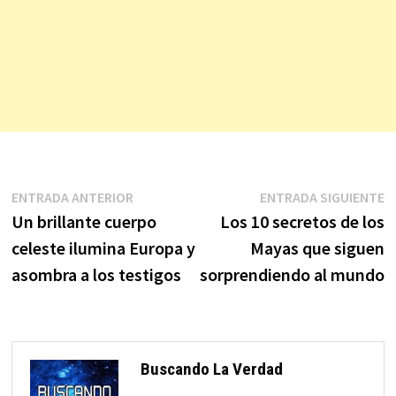
Navegación
Entrada
E
ENTRADA ANTERIOR
ENTRADA SIGUIENTE
anterior:
s
Un brillante cuerpo
Los 10 secretos de los
de
celeste ilumina Europa y
Mayas que siguen
entradas
asombra a los testigos
sorprendiendo al mundo
Buscando La Verdad