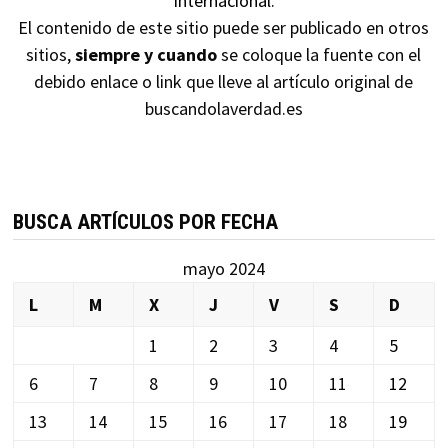
Internacional
.
El contenido de este sitio puede ser publicado en otros
sitios,
siempre y cuando
se coloque la fuente con el
debido enlace o link que lleve al artículo original de
buscandolaverdad.es
BUSCA ARTÍCULOS POR FECHA
mayo 2024
L
M
X
J
V
S
D
1
2
3
4
5
6
7
8
9
10
11
12
13
14
15
16
17
18
19