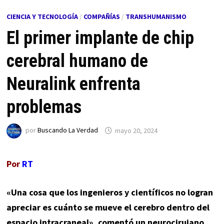
CIENCIA Y TECNOLOGÍA
/
COMPAÑÍAS
/
TRANSHUMANISMO
El primer implante de chip
cerebral humano de
Neuralink enfrenta
problemas
por
Buscando La Verdad
mayo 20, 2024
Por
RT
«Una cosa que los ingenieros y científicos no logran
apreciar es cuánto se mueve el cerebro dentro del
espacio intracraneal», comentó un neurocirujano.