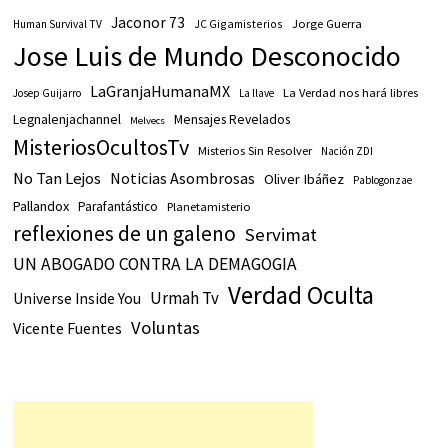
Jaconor 73
JC Gigamisterios
Jorge Guerra
Human Survival TV
Jose Luis de Mundo Desconocido
LaGranjaHumanaMX
La Verdad nos hará libres
Josep Guijarro
La llave
Legnalenjachannel
Mensajes Revelados
Melvecs
MisteriosOcultosTv
Misterios Sin Resolver
Nación ZDI
No Tan Lejos
Noticias Asombrosas
Oliver Ibáñez
Pablogonzae
Pallandox
Parafantástico
Planetamisterio
reflexiones de un galeno
Servimat
UN ABOGADO CONTRA LA DEMAGOGIA
Verdad Oculta
Urmah Tv
Universe Inside You
Voluntas
Vicente Fuentes