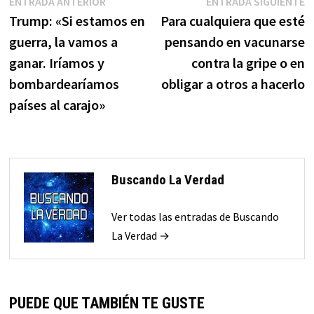
Navegación
Entrada
E
ENTRADA ANTERIOR
ENTRADA SIGUIENTE
anterior:
s
Trump: «Si estamos en
Para cualquiera que esté
de
guerra, la vamos a
pensando en vacunarse
entradas
ganar. Iríamos y
contra la gripe o en
bombardearíamos
obligar a otros a hacerlo
países al carajo»
Buscando La Verdad
Ver todas las entradas de Buscando
La Verdad →
PUEDE QUE TAMBIÉN TE GUSTE