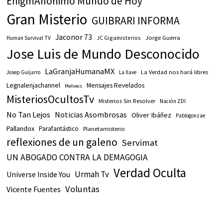
EnigmAnónimo Mundo de Hoy
Gran Misterio
GUIBRARI INFORMA
Jaconor 73
JC Gigamisterios
Jorge Guerra
Human Survival TV
Jose Luis de Mundo Desconocido
LaGranjaHumanaMX
La Verdad nos hará libres
Josep Guijarro
La llave
Legnalenjachannel
Mensajes Revelados
Melvecs
MisteriosOcultosTv
Misterios Sin Resolver
Nación ZDI
No Tan Lejos
Noticias Asombrosas
Oliver Ibáñez
Pablogonzae
Pallandox
Parafantástico
Planetamisterio
reflexiones de un galeno
Servimat
UN ABOGADO CONTRA LA DEMAGOGIA
Verdad Oculta
Urmah Tv
Universe Inside You
Voluntas
Vicente Fuentes