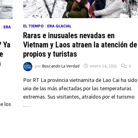
EL TIEMPO
/
ERA GLACIAL
/
ERA
Raras e inusuales nevadas en
Vietnam y Laos atraen la atención de
? Ya
propios y turistas
e
a
por
Buscando La Verdad
enero 14, 2021
0
Por RT La provincia vietnamita de Lao Cai ha sido
una de las más afectadas por las temperaturas
extremas. Sus visitantes, atraídos por el turismo
e los
…