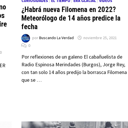
CURIOSIDADES
/
EL TIEMPO
/
ERA GLACIAL
/
VÍDEOS
no
¿Habrá nueva Filomena en 2022?
os
Meteorólogo de 14 años predice la
ire
fecha
por
Buscando La Verdad
noviembre 25, 2021
0
0
Por reflexiones de un galeno El cabañuelista de
Radio Espinosa Merindades (Burgos), Jorge Rey,
ER
con tan solo 14 años predijo la borrasca Filomena
que se …