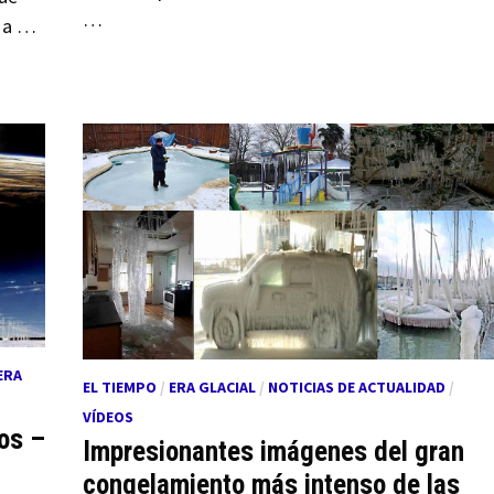
…
o a …
ERA
EL TIEMPO
/
ERA GLACIAL
/
NOTICIAS DE ACTUALIDAD
/
VÍDEOS
os –
Impresionantes imágenes del gran
congelamiento más intenso de las