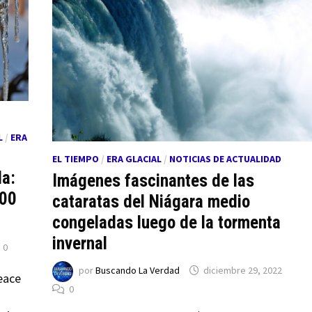
L
/
ERA
EL TIEMPO
/
ERA GLACIAL
/
NOTICIAS DE ACTUALIDAD
la:
Imágenes fascinantes de las
200
cataratas del Niágara medio
congeladas luego de la tormenta
invernal
0
por
Buscando La Verdad
diciembre 29, 2022
eace
0