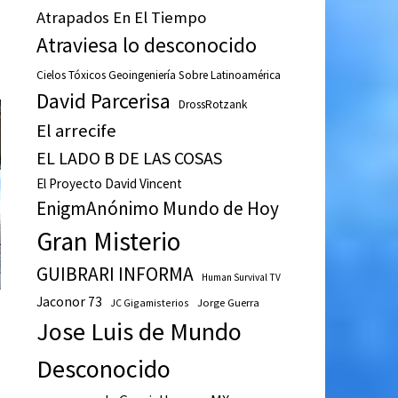
Atrapados En El Tiempo
Atraviesa lo desconocido
Cielos Tóxicos Geoingeniería Sobre Latinoamérica
David Parcerisa
DrossRotzank
El arrecife
EL LADO B DE LAS COSAS
El Proyecto David Vincent
EnigmAnónimo Mundo de Hoy
Gran Misterio
GUIBRARI INFORMA
Human Survival TV
Jaconor 73
JC Gigamisterios
Jorge Guerra
Jose Luis de Mundo
Desconocido