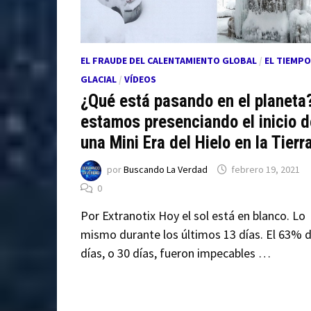
EL FRAUDE DEL CALENTAMIENTO GLOBAL
/
EL TIEMPO
GLACIAL
/
VÍDEOS
¿Qué está pasando en el planeta
estamos presenciando el inicio d
una Mini Era del Hielo en la Tierr
por
Buscando La Verdad
febrero 19, 2021
0
Por Extranotix Hoy el sol está en blanco. Lo
mismo durante los últimos 13 días. El 63% d
días, o 30 días, fueron impecables …