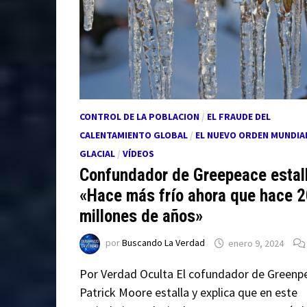
CONTROL DE LA POBLACION
/
EL FRAUDE DEL
CALENTAMIENTO GLOBAL
/
EL NUEVO ORDEN MUNDIA
GLACIAL
/
VÍDEOS
Confundador de Greepeace estal
«Hace más frío ahora que hace 
millones de años»
por
Buscando La Verdad
enero 9, 2024
Por Verdad Oculta El cofundador de Greenp
Patrick Moore estalla y explica que en este