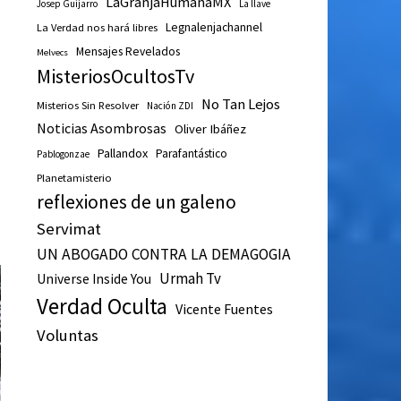
LaGranjaHumanaMX
Josep Guijarro
La llave
Legnalenjachannel
La Verdad nos hará libres
Mensajes Revelados
Melvecs
MisteriosOcultosTv
No Tan Lejos
Misterios Sin Resolver
Nación ZDI
Noticias Asombrosas
Oliver Ibáñez
Pallandox
Parafantástico
Pablogonzae
Planetamisterio
reflexiones de un galeno
Servimat
UN ABOGADO CONTRA LA DEMAGOGIA
Urmah Tv
Universe Inside You
Verdad Oculta
Vicente Fuentes
Voluntas