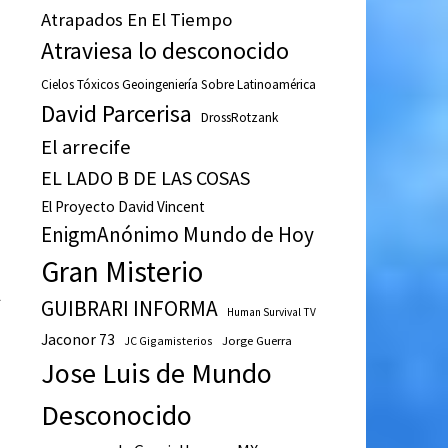
Atrapados En El Tiempo
Atraviesa lo desconocido
Cielos Tóxicos Geoingeniería Sobre Latinoamérica
David Parcerisa
DrossRotzank
El arrecife
EL LADO B DE LAS COSAS
El Proyecto David Vincent
EnigmAnónimo Mundo de Hoy
a
Gran Misterio
l
GUIBRARI INFORMA
Human Survival TV
Jaconor 73
JC Gigamisterios
Jorge Guerra
Jose Luis de Mundo
Desconocido