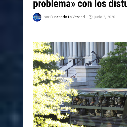
problema» con los dist
por
Buscando La Verdad
junio 2, 2020