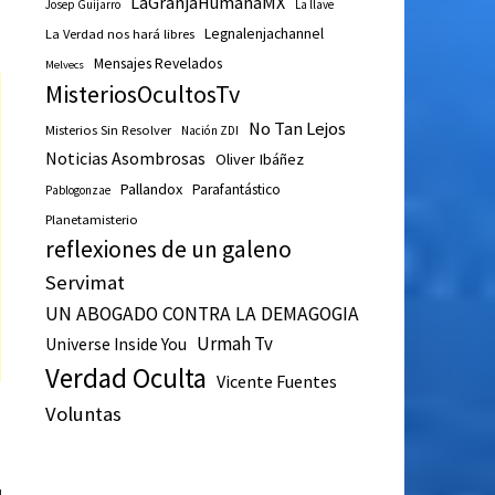
LaGranjaHumanaMX
Josep Guijarro
La llave
Legnalenjachannel
La Verdad nos hará libres
Mensajes Revelados
Melvecs
MisteriosOcultosTv
No Tan Lejos
Misterios Sin Resolver
Nación ZDI
Noticias Asombrosas
Oliver Ibáñez
Pallandox
Parafantástico
Pablogonzae
Planetamisterio
reflexiones de un galeno
Servimat
UN ABOGADO CONTRA LA DEMAGOGIA
Urmah Tv
Universe Inside You
Verdad Oculta
Vicente Fuentes
Voluntas