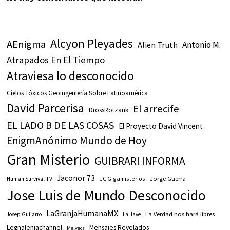
Alcyon Pleyades
AEnigma
Antonio M.
Alien Truth
Atrapados En El Tiempo
Atraviesa lo desconocido
Cielos Tóxicos Geoingeniería Sobre Latinoamérica
David Parcerisa
El arrecife
DrossRotzank
EL LADO B DE LAS COSAS
El Proyecto David Vincent
EnigmAnónimo Mundo de Hoy
Gran Misterio
GUIBRARI INFORMA
Jaconor 73
JC Gigamisterios
Jorge Guerra
Human Survival TV
Jose Luis de Mundo Desconocido
LaGranjaHumanaMX
La Verdad nos hará libres
Josep Guijarro
La llave
Legnalenjachannel
Mensajes Revelados
Melvecs