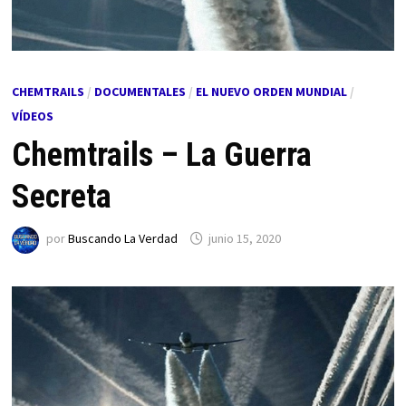
CHEMTRAILS
/
DOCUMENTALES
/
EL NUEVO ORDEN MUNDIAL
/
VÍDEOS
Chemtrails – La Guerra
Secreta
por
Buscando La Verdad
junio 15, 2020