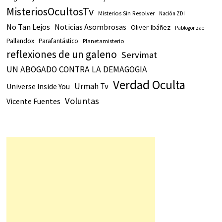
MisteriosOcultosTv
Misterios Sin Resolver
Nación ZDI
No Tan Lejos
Noticias Asombrosas
Oliver Ibáñez
Pablogonzae
Pallandox
Parafantástico
Planetamisterio
reflexiones de un galeno
Servimat
UN ABOGADO CONTRA LA DEMAGOGIA
Verdad Oculta
Urmah Tv
Universe Inside You
Voluntas
Vicente Fuentes