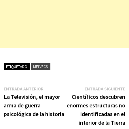
ETIQUETADO
MELVECS
Navegación
Entrada
E
ENTRADA ANTERIOR
ENTRADA SIGUIENTE
anterior:
s
La Televisión, el mayor
Científicos descubren
de
arma de guerra
enormes estructuras no
entradas
psicológica de la historia
identificadas en el
interior de la Tierra