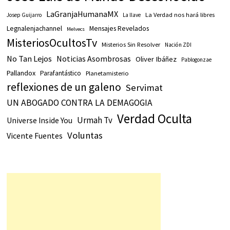
LaGranjaHumanaMX
La Verdad nos hará libres
Josep Guijarro
La llave
Legnalenjachannel
Mensajes Revelados
Melvecs
MisteriosOcultosTv
Misterios Sin Resolver
Nación ZDI
No Tan Lejos
Noticias Asombrosas
Oliver Ibáñez
Pablogonzae
Pallandox
Parafantástico
Planetamisterio
reflexiones de un galeno
Servimat
UN ABOGADO CONTRA LA DEMAGOGIA
Verdad Oculta
Urmah Tv
Universe Inside You
Voluntas
Vicente Fuentes