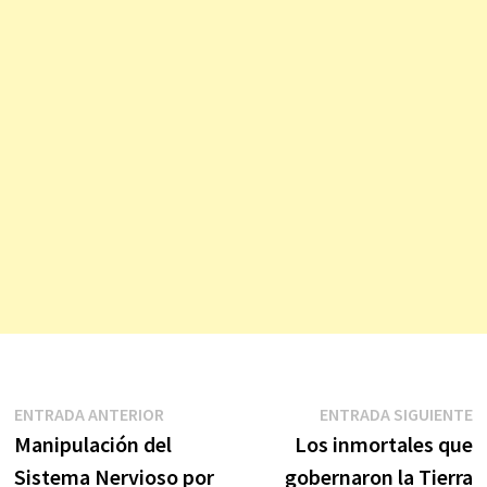
Navegación
Entrada
E
ENTRADA ANTERIOR
ENTRADA SIGUIENTE
anterior:
s
Manipulación del
Los inmortales que
de
Sistema Nervioso por
gobernaron la Tierra