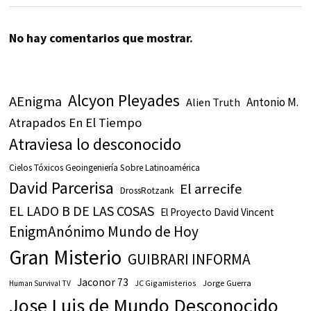
No hay comentarios que mostrar.
Alcyon Pleyades
AEnigma
Antonio M.
Alien Truth
Atrapados En El Tiempo
Atraviesa lo desconocido
Cielos Tóxicos Geoingeniería Sobre Latinoamérica
David Parcerisa
El arrecife
DrossRotzank
EL LADO B DE LAS COSAS
El Proyecto David Vincent
EnigmAnónimo Mundo de Hoy
Gran Misterio
GUIBRARI INFORMA
Jaconor 73
JC Gigamisterios
Jorge Guerra
Human Survival TV
Jose Luis de Mundo Desconocido