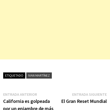
ETIQUETADO
IVAN MARTÍNEZ
Navegación
Entrada
E
ENTRADA ANTERIOR
ENTRADA SIGUIENTE
anterior:
s
California es golpeada
El Gran Reset Mundial
de
por un enjambre de más