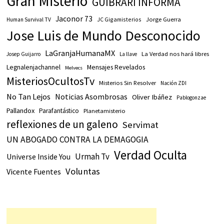
Gran Misterio
GUIBRARI INFORMA
Jaconor 73
JC Gigamisterios
Jorge Guerra
Human Survival TV
Jose Luis de Mundo Desconocido
LaGranjaHumanaMX
La Verdad nos hará libres
Josep Guijarro
La llave
Legnalenjachannel
Mensajes Revelados
Melvecs
MisteriosOcultosTv
Misterios Sin Resolver
Nación ZDI
No Tan Lejos
Noticias Asombrosas
Oliver Ibáñez
Pablogonzae
Pallandox
Parafantástico
Planetamisterio
reflexiones de un galeno
Servimat
UN ABOGADO CONTRA LA DEMAGOGIA
Verdad Oculta
Urmah Tv
Universe Inside You
Voluntas
Vicente Fuentes