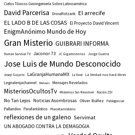
Cielos Tóxicos Geoingeniería Sobre Latinoamérica
David Parcerisa
El arrecife
DrossRotzank
EL LADO B DE LAS COSAS
El Proyecto David Vincent
EnigmAnónimo Mundo de Hoy
Gran Misterio
GUIBRARI INFORMA
Jaconor 73
JC Gigamisterios
Jorge Guerra
Human Survival TV
Jose Luis de Mundo Desconocido
LaGranjaHumanaMX
La Verdad nos hará libres
Josep Guijarro
La llave
Legnalenjachannel
Mensajes Revelados
Melvecs
MisteriosOcultosTv
Misterios Sin Resolver
Nación ZDI
No Tan Lejos
Noticias Asombrosas
Oliver Ibáñez
Pablogonzae
Pallandox
Parafantástico
Planetamisterio
reflexiones de un galeno
Servimat
UN ABOGADO CONTRA LA DEMAGOGIA