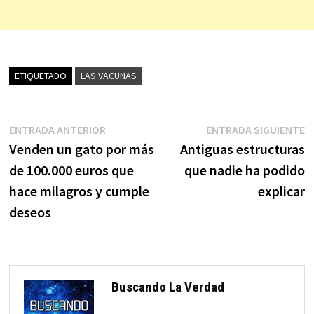
ETIQUETADO
LAS VACUNAS
Navegación
Entrada
E
ENTRADA ANTERIOR
ENTRADA SIGUIENTE
anterior:
s
Venden un gato por más
Antiguas estructuras
de
de 100.000 euros que
que nadie ha podido
entradas
hace milagros y cumple
explicar
deseos
Buscando La Verdad