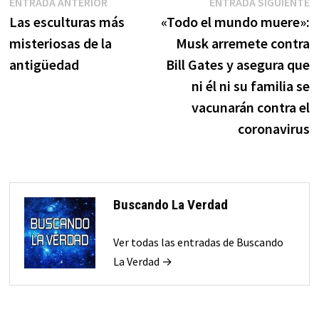
Navegación
Entrada
E
ENTRADA ANTERIOR
ENTRADA SIGUIENTE
anterior:
s
Las esculturas más
«Todo el mundo muere»:
de
misteriosas de la
Musk arremete contra
entradas
antigüedad
Bill Gates y asegura que
ni él ni su familia se
vacunarán contra el
coronavirus
Buscando La Verdad
Ver todas las entradas de Buscando
La Verdad →