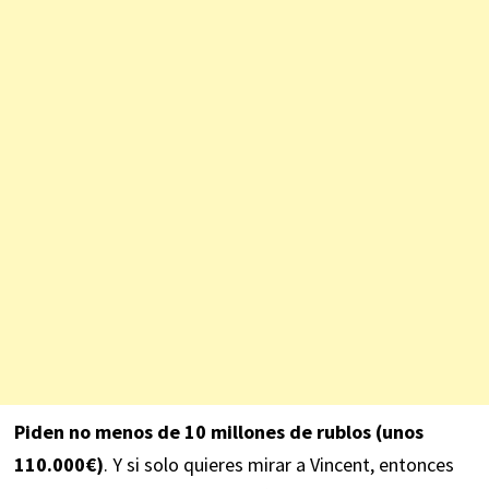
Piden no menos de 10 millones de rublos (unos
110.000€)
. Y si solo quieres mirar a Vincent, entonces