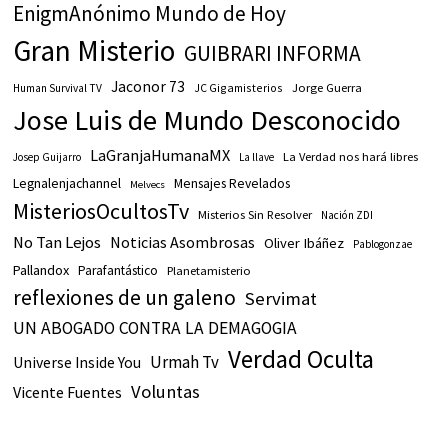
EnigmAnónimo Mundo de Hoy
Gran Misterio
GUIBRARI INFORMA
Jaconor 73
JC Gigamisterios
Jorge Guerra
Human Survival TV
Jose Luis de Mundo Desconocido
LaGranjaHumanaMX
La Verdad nos hará libres
Josep Guijarro
La llave
Legnalenjachannel
Mensajes Revelados
Melvecs
MisteriosOcultosTv
Misterios Sin Resolver
Nación ZDI
No Tan Lejos
Noticias Asombrosas
Oliver Ibáñez
Pablogonzae
Pallandox
Parafantástico
Planetamisterio
reflexiones de un galeno
Servimat
UN ABOGADO CONTRA LA DEMAGOGIA
Verdad Oculta
Urmah Tv
Universe Inside You
Voluntas
Vicente Fuentes