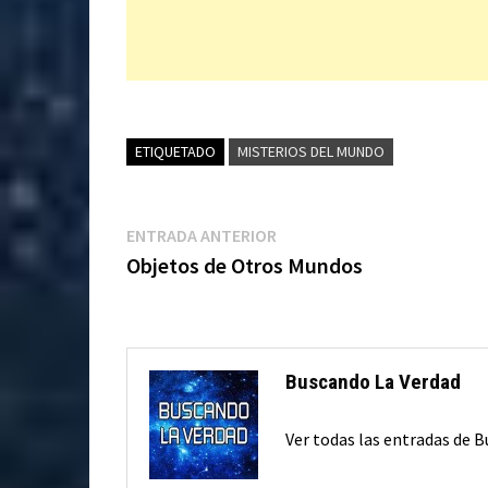
ETIQUETADO
MISTERIOS DEL MUNDO
Navegación
Entrada
ENTRADA ANTERIOR
anterior:
Objetos de Otros Mundos
de
entradas
Buscando La Verdad
Ver todas las entradas de 