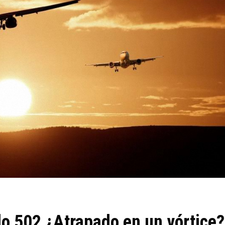
lo 502 ¿Atrapado en un vórtice?