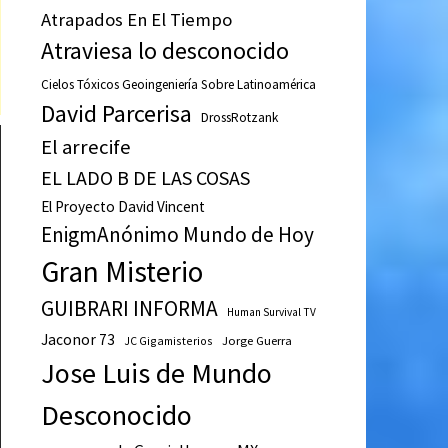
Atrapados En El Tiempo
Atraviesa lo desconocido
Cielos Tóxicos Geoingeniería Sobre Latinoamérica
David Parcerisa
DrossRotzank
El arrecife
EL LADO B DE LAS COSAS
El Proyecto David Vincent
EnigmAnónimo Mundo de Hoy
Gran Misterio
GUIBRARI INFORMA
Human Survival TV
Jaconor 73
JC Gigamisterios
Jorge Guerra
Jose Luis de Mundo
Desconocido