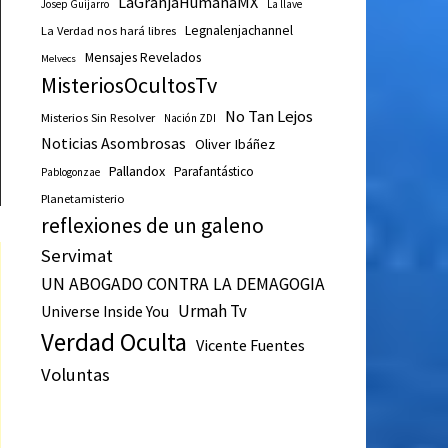
LaGranjaHumanaMX
Josep Guijarro
La llave
Legnalenjachannel
La Verdad nos hará libres
Mensajes Revelados
Melvecs
MisteriosOcultosTv
No Tan Lejos
Misterios Sin Resolver
Nación ZDI
Noticias Asombrosas
Oliver Ibáñez
Pallandox
Parafantástico
Pablogonzae
Planetamisterio
reflexiones de un galeno
Servimat
UN ABOGADO CONTRA LA DEMAGOGIA
Urmah Tv
Universe Inside You
Verdad Oculta
Vicente Fuentes
Voluntas