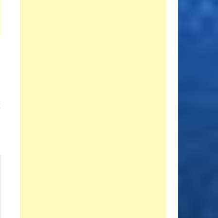
Entrada
E
siguiente:
a