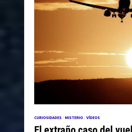
CURIOSIDADES
/
MISTERIO
/
VÍDEOS
El extraño caso del vue