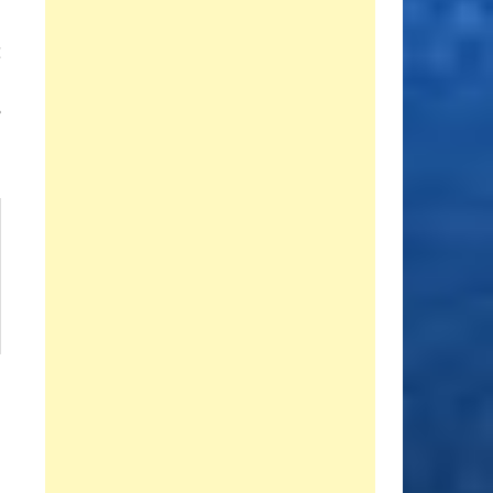
Entrada
E
siguiente:
n
?