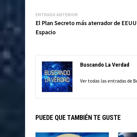
Navegación
Entrada
ENTRADA ANTERIOR
anterior:
El Plan Secreto más aterrador de EEUU 
de
Espacio
entradas
Buscando La Verdad
Ver todas las entradas de 
PUEDE QUE TAMBIÉN TE GUSTE