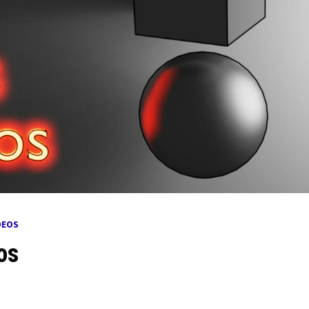
DEOS
os