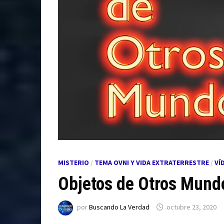
MISTERIO
/
TEMA OVNI Y VIDA EXTRATERRESTRE
/
VÍ
Objetos de Otros Mund
por
Buscando La Verdad
octubre 23, 2020