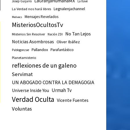
LaGranjaHumanaMX
Josep Guijarro
La llave
Legnalenjachannel
La Verdad nos hará libres
Mensajes Revelados
Melvecs
MisteriosOcultosTv
No Tan Lejos
Misterios Sin Resolver
Nación ZDI
Noticias Asombrosas
Oliver Ibáñez
Pallandox
Parafantástico
Pablogonzae
Planetamisterio
reflexiones de un galeno
Servimat
UN ABOGADO CONTRA LA DEMAGOGIA
Urmah Tv
Universe Inside You
Verdad Oculta
Vicente Fuentes
Voluntas