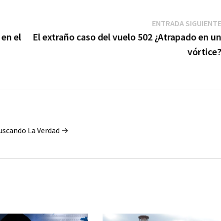
ENTRADA SIGUIENT
en el
El extraño caso del vuelo 502 ¿Atrapado en u
vórtice
Buscando La Verdad →