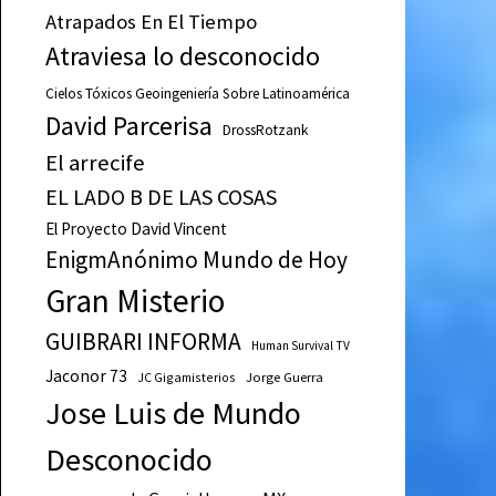
Atrapados En El Tiempo
Atraviesa lo desconocido
Cielos Tóxicos Geoingeniería Sobre Latinoamérica
David Parcerisa
DrossRotzank
El arrecife
EL LADO B DE LAS COSAS
El Proyecto David Vincent
EnigmAnónimo Mundo de Hoy
Gran Misterio
GUIBRARI INFORMA
Human Survival TV
Jaconor 73
JC Gigamisterios
Jorge Guerra
Jose Luis de Mundo
Desconocido