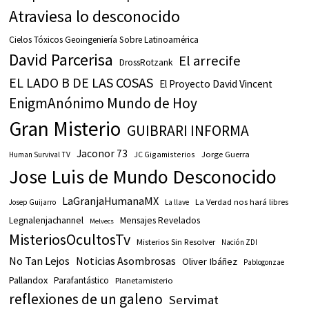
Atraviesa lo desconocido
Cielos Tóxicos Geoingeniería Sobre Latinoamérica
David Parcerisa
El arrecife
DrossRotzank
EL LADO B DE LAS COSAS
El Proyecto David Vincent
EnigmAnónimo Mundo de Hoy
Gran Misterio
GUIBRARI INFORMA
Jaconor 73
JC Gigamisterios
Jorge Guerra
Human Survival TV
Jose Luis de Mundo Desconocido
LaGranjaHumanaMX
La Verdad nos hará libres
Josep Guijarro
La llave
Legnalenjachannel
Mensajes Revelados
Melvecs
MisteriosOcultosTv
Misterios Sin Resolver
Nación ZDI
No Tan Lejos
Noticias Asombrosas
Oliver Ibáñez
Pablogonzae
Pallandox
Parafantástico
Planetamisterio
reflexiones de un galeno
Servimat