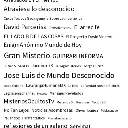
Atraviesa lo desconocido
Cielos Tóxicos Geoingeniería Sobre Latinoamérica
David Parcerisa
El arrecife
DrossRotzank
EL LADO B DE LAS COSAS
El Proyecto David Vincent
EnigmAnónimo Mundo de Hoy
Gran Misterio
GUIBRARI INFORMA
Jaconor 73
JC Gigamisterios
Jorge Guerra
Human Survival TV
Jose Luis de Mundo Desconocido
LaGranjaHumanaMX
La Verdad nos hará libres
Josep Guijarro
La llave
Legnalenjachannel
Mensajes Revelados
Melvecs
MisteriosOcultosTv
Misterios Sin Resolver
Nación ZDI
No Tan Lejos
Noticias Asombrosas
Oliver Ibáñez
Pablogonzae
Pallandox
Parafantástico
Planetamisterio
reflexiones de un galeno
Servimat