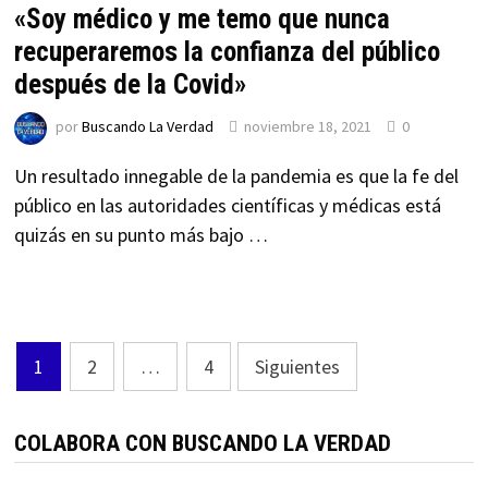
«Soy médico y me temo que nunca
recuperaremos la confianza del público
después de la Covid»
por
Buscando La Verdad
noviembre 18, 2021
0
Un resultado innegable de la pandemia es que la fe del
público en las autoridades científicas y médicas está
quizás en su punto más bajo …
Paginación
1
2
…
4
Siguientes
de
entradas
COLABORA CON BUSCANDO LA VERDAD