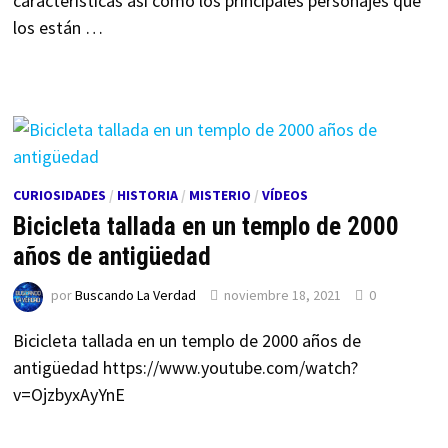
características así como los principales personajes que
los están …
CURIOSIDADES
/
HISTORIA
/
MISTERIO
/
VÍDEOS
Bicicleta tallada en un templo de 2000
años de antigüedad
por
Buscando La Verdad
noviembre 18, 2021
0
Bicicleta tallada en un templo de 2000 años de
antigüedad https://www.youtube.com/watch?
v=OjzbyxAyYnE