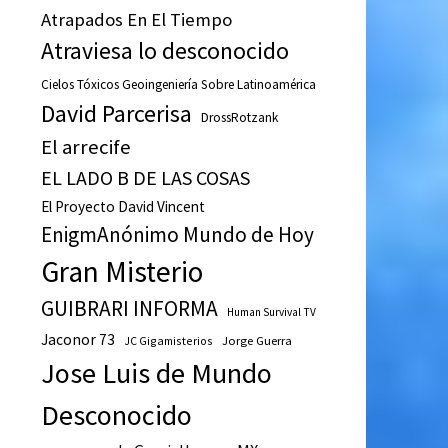
Atrapados En El Tiempo
Atraviesa lo desconocido
Cielos Tóxicos Geoingeniería Sobre Latinoamérica
David Parcerisa
DrossRotzank
El arrecife
EL LADO B DE LAS COSAS
El Proyecto David Vincent
EnigmAnónimo Mundo de Hoy
Gran Misterio
GUIBRARI INFORMA
Human Survival TV
Jaconor 73
JC Gigamisterios
Jorge Guerra
Jose Luis de Mundo
Desconocido