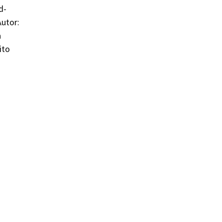
d-
utor:
a
ito