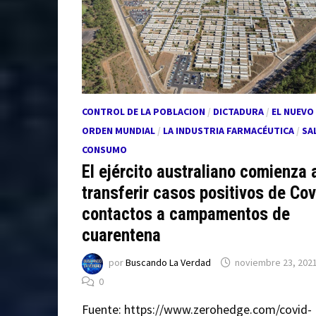
CONTROL DE LA POBLACION
/
DICTADURA
/
EL NUEVO
ORDEN MUNDIAL
/
LA INDUSTRIA FARMACÉUTICA
/
SA
CONSUMO
El ejército australiano comienza 
transferir casos positivos de Cov
contactos a campamentos de
cuarentena
por
Buscando La Verdad
noviembre 23, 202
0
Fuente: https://www.zerohedge.com/covid-