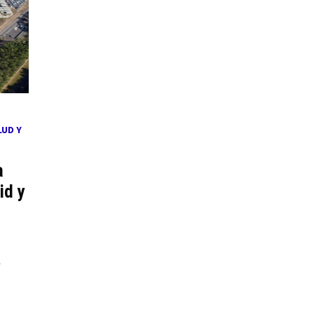
LUD Y
a
id y
1