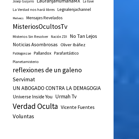
LaGranjaHumanaMX
Josep Guijarro
La llave
Legnalenjachannel
La Verdad nos hará libres
Mensajes Revelados
Melvecs
MisteriosOcultosTv
No Tan Lejos
Misterios Sin Resolver
Nación ZDI
Noticias Asombrosas
Oliver Ibáñez
Pallandox
Parafantástico
Pablogonzae
Planetamisterio
reflexiones de un galeno
Servimat
UN ABOGADO CONTRA LA DEMAGOGIA
Urmah Tv
Universe Inside You
Verdad Oculta
Vicente Fuentes
Voluntas