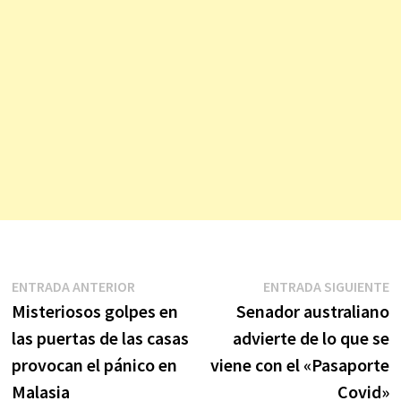
Navegación
Entrada
E
ENTRADA ANTERIOR
ENTRADA SIGUIENTE
anterior:
s
Misteriosos golpes en
Senador australiano
de
las puertas de las casas
advierte de lo que se
entradas
provocan el pánico en
viene con el «Pasaporte
Malasia
Covid»