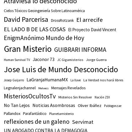
Atraviesa lo desconocido
Cielos Tóxicos Geoingeniería Sobre Latinoamérica
David Parcerisa
El arrecife
DrossRotzank
EL LADO B DE LAS COSAS
El Proyecto David Vincent
EnigmAnónimo Mundo de Hoy
Gran Misterio
GUIBRARI INFORMA
Jaconor 73
JC Gigamisterios
Jorge Guerra
Human Survival TV
Jose Luis de Mundo Desconocido
LaGranjaHumanaMX
La Verdad nos hará libres
Josep Guijarro
La llave
Legnalenjachannel
Mensajes Revelados
Melvecs
MisteriosOcultosTv
Misterios Sin Resolver
Nación ZDI
No Tan Lejos
Noticias Asombrosas
Oliver Ibáñez
Pablogonzae
Pallandox
Parafantástico
Planetamisterio
reflexiones de un galeno
Servimat
UN ABOGADO CONTRA LA DEMAGOGIA