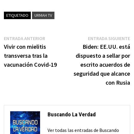
ETIQUETADO
URMAH TV
Navegación
Entrada
E
ENTRADA ANTERIOR
ENTRADA SIGUIENTE
anterior:
s
Vivir con mielitis
Biden: EE.UU. está
de
transversa tras la
dispuesto a sellar por
entradas
vacunación Covid-19
escrito acuerdos de
seguridad que alcance
con Rusia
Buscando La Verdad
Ver todas las entradas de Buscando