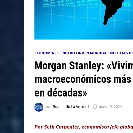
ECONOMÍA
/
EL NUEVO ORDEN MUNDIAL
/
NOTICIAS D
Morgan Stanley: «Vivi
macroeconómicos más ca
en décadas»
por
Buscando La Verdad
mayo 9, 2022
Por Seth Carpenter, economista jefe glob