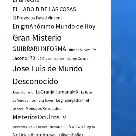
EL LADO B DE LAS COSAS
El Proyecto David Vincent
EnigmAnónimo Mundo de Hoy
Gran Misterio
GUIBRARI INFORMA
Human Survival TV
Jaconor 73
JC Gigamisterios
Jorge Guerra
Jose Luis de Mundo
Desconocido
LaGranjaHumanaMX
Josep Guijarro
La llave
Legnalenjachannel
La Verdad nos hará libres
Mensajes Revelados
Melvecs
MisteriosOcultosTv
No Tan Lejos
Misterios Sin Resolver
Nación ZDI
Noticias Asombrosas
Oliver Ibáñez