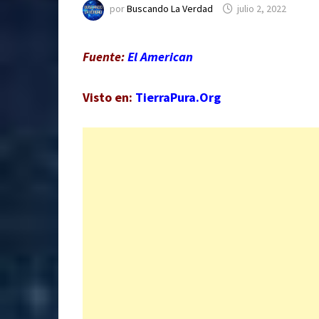
por
Buscando La Verdad
julio 2, 2022
Fuente:
El American
Visto en:
TierraPura.Org