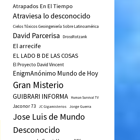
Atrapados En El Tiempo
Atraviesa lo desconocido
Cielos Tóxicos Geoingeniería Sobre Latinoamérica
David Parcerisa
DrossRotzank
El arrecife
EL LADO B DE LAS COSAS
El Proyecto David Vincent
EnigmAnónimo Mundo de Hoy
Gran Misterio
GUIBRARI INFORMA
Human Survival TV
Jaconor 73
JC Gigamisterios
Jorge Guerra
Jose Luis de Mundo
Desconocido