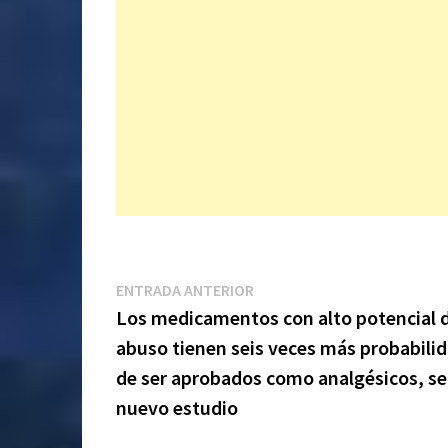
Navegación
Entrada
ENTRADA ANTERIOR
anterior:
Los medicamentos con alto potencial 
de
abuso tienen seis veces más probabili
entradas
de ser aprobados como analgésicos, s
nuevo estudio