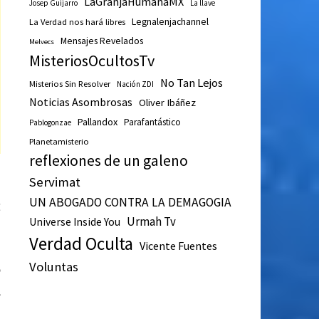
LaGranjaHumanaMX
Josep Guijarro
La llave
Legnalenjachannel
La Verdad nos hará libres
Mensajes Revelados
Melvecs
MisteriosOcultosTv
No Tan Lejos
Misterios Sin Resolver
Nación ZDI
Noticias Asombrosas
Oliver Ibáñez
Pallandox
Parafantástico
Pablogonzae
Planetamisterio
reflexiones de un galeno
Servimat
UN ABOGADO CONTRA LA DEMAGOGIA
Entrada
E
Urmah Tv
Universe Inside You
siguiente:
n
Verdad Oculta
a
Vicente Fuentes
Voluntas
o
l
D