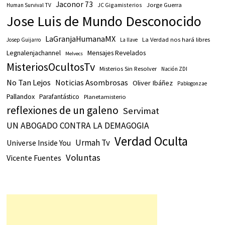
Jaconor 73
JC Gigamisterios
Jorge Guerra
Human Survival TV
Jose Luis de Mundo Desconocido
LaGranjaHumanaMX
La Verdad nos hará libres
Josep Guijarro
La llave
Legnalenjachannel
Mensajes Revelados
Melvecs
MisteriosOcultosTv
Misterios Sin Resolver
Nación ZDI
No Tan Lejos
Noticias Asombrosas
Oliver Ibáñez
Pablogonzae
Pallandox
Parafantástico
Planetamisterio
reflexiones de un galeno
Servimat
UN ABOGADO CONTRA LA DEMAGOGIA
Verdad Oculta
Urmah Tv
Universe Inside You
Voluntas
Vicente Fuentes