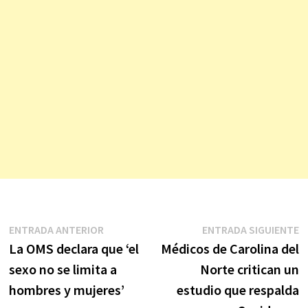
Navegación
Entrada
E
ENTRADA ANTERIOR
ENTRADA SIGUIENTE
anterior:
s
La OMS declara que ‘el
Médicos de Carolina del
de
sexo no se limita a
Norte critican un
entradas
hombres y mujeres’
estudio que respalda