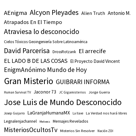
Alcyon Pleyades
AEnigma
Antonio M.
Alien Truth
Atrapados En El Tiempo
Atraviesa lo desconocido
Cielos Tóxicos Geoingeniería Sobre Latinoamérica
David Parcerisa
El arrecife
DrossRotzank
EL LADO B DE LAS COSAS
El Proyecto David Vincent
EnigmAnónimo Mundo de Hoy
Gran Misterio
GUIBRARI INFORMA
Jaconor 73
JC Gigamisterios
Jorge Guerra
Human Survival TV
Jose Luis de Mundo Desconocido
LaGranjaHumanaMX
La Verdad nos hará libres
Josep Guijarro
La llave
Legnalenjachannel
Mensajes Revelados
Melvecs
MisteriosOcultosTv
Misterios Sin Resolver
Nación ZDI