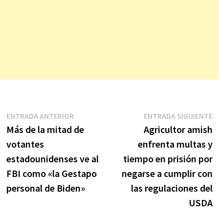
Navegación
Entrada
E
ENTRADA ANTERIOR
ENTRADA SIGUIENTE
anterior:
s
Más de la mitad de
Agricultor amish
de
votantes
enfrenta multas y
entradas
estadounidenses ve al
tiempo en prisión por
FBI como «la Gestapo
negarse a cumplir con
personal de Biden»
las regulaciones del
USDA