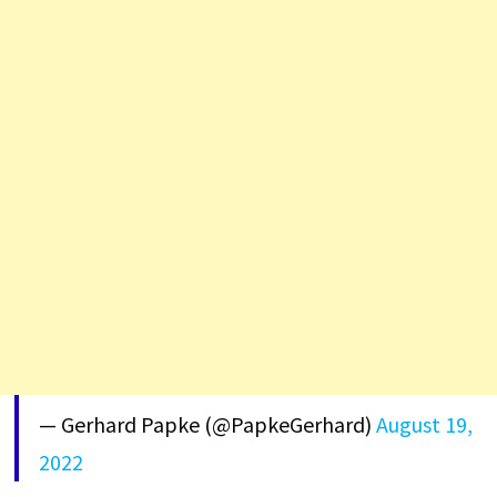
— Gerhard Papke (@PapkeGerhard)
August 19,
2022