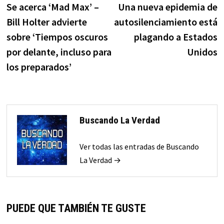
anterior:
s
Se acerca ‘Mad Max’ –
Una nueva epidemia de
de
Bill Holter advierte
autosilenciamiento está
entradas
sobre ‘Tiempos oscuros
plagando a Estados
por delante, incluso para
Unidos
los preparados’
Buscando La Verdad
Ver todas las entradas de Buscando
La Verdad →
PUEDE QUE TAMBIÉN TE GUSTE