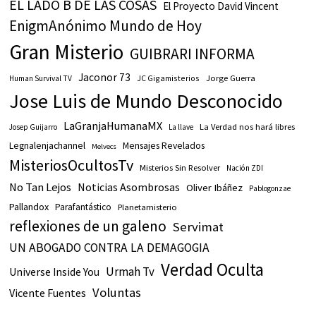
EL LADO B DE LAS COSAS
El Proyecto David Vincent
EnigmAnónimo Mundo de Hoy
Gran Misterio
GUIBRARI INFORMA
Jaconor 73
JC Gigamisterios
Jorge Guerra
Human Survival TV
Jose Luis de Mundo Desconocido
LaGranjaHumanaMX
La Verdad nos hará libres
Josep Guijarro
La llave
Legnalenjachannel
Mensajes Revelados
Melvecs
MisteriosOcultosTv
Misterios Sin Resolver
Nación ZDI
No Tan Lejos
Noticias Asombrosas
Oliver Ibáñez
Pablogonzae
Pallandox
Parafantástico
Planetamisterio
reflexiones de un galeno
Servimat
UN ABOGADO CONTRA LA DEMAGOGIA
Verdad Oculta
Urmah Tv
Universe Inside You
Voluntas
Vicente Fuentes