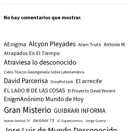
No hay comentarios que mostrar.
Alcyon Pleyades
AEnigma
Antonio M.
Alien Truth
Atrapados En El Tiempo
Atraviesa lo desconocido
Cielos Tóxicos Geoingeniería Sobre Latinoamérica
David Parcerisa
El arrecife
DrossRotzank
EL LADO B DE LAS COSAS
El Proyecto David Vincent
EnigmAnónimo Mundo de Hoy
Gran Misterio
GUIBRARI INFORMA
Jaconor 73
JC Gigamisterios
Jorge Guerra
Human Survival TV
Jose Luis de Mundo Desconocido