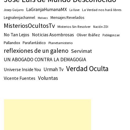
LaGranjaHumanaMX
La Verdad nos hará libres
Josep Guijarro
La llave
Legnalenjachannel
Mensajes Revelados
Melvecs
MisteriosOcultosTv
Misterios Sin Resolver
Nación ZDI
No Tan Lejos
Noticias Asombrosas
Oliver Ibáñez
Pablogonzae
Pallandox
Parafantástico
Planetamisterio
reflexiones de un galeno
Servimat
UN ABOGADO CONTRA LA DEMAGOGIA
Verdad Oculta
Urmah Tv
Universe Inside You
Voluntas
Vicente Fuentes