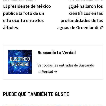
Navegación
anterior:
s
El presidente de México
¿Qué hallaron los
de
publica la foto de un
científicos en las
entradas
elfo oculto entre los
profundidades de las
árboles
aguas de Groenlandia?
Buscando La Verdad
Ver todas las entradas de Buscando
La Verdad →
PUEDE QUE TAMBIÉN TE GUSTE