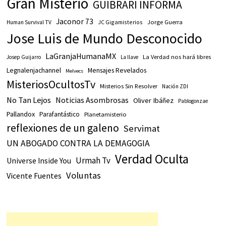
Gran Misterio
GUIBRARI INFORMA
Jaconor 73
JC Gigamisterios
Jorge Guerra
Human Survival TV
Jose Luis de Mundo Desconocido
LaGranjaHumanaMX
La Verdad nos hará libres
Josep Guijarro
La llave
Legnalenjachannel
Mensajes Revelados
Melvecs
MisteriosOcultosTv
Misterios Sin Resolver
Nación ZDI
No Tan Lejos
Noticias Asombrosas
Oliver Ibáñez
Pablogonzae
Pallandox
Parafantástico
Planetamisterio
reflexiones de un galeno
Servimat
UN ABOGADO CONTRA LA DEMAGOGIA
Verdad Oculta
Urmah Tv
Universe Inside You
Voluntas
Vicente Fuentes