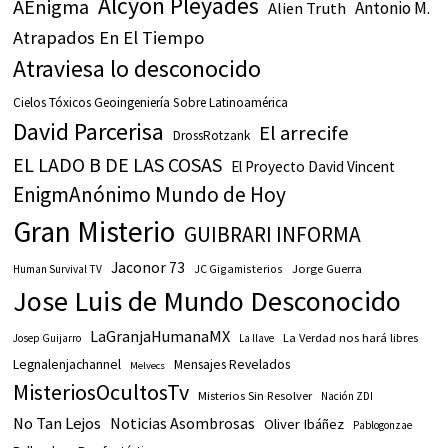
Alcyon Pleyades
AEnigma
Antonio M.
Alien Truth
Atrapados En El Tiempo
Atraviesa lo desconocido
Cielos Tóxicos Geoingeniería Sobre Latinoamérica
David Parcerisa
El arrecife
DrossRotzank
EL LADO B DE LAS COSAS
El Proyecto David Vincent
EnigmAnónimo Mundo de Hoy
Gran Misterio
GUIBRARI INFORMA
Jaconor 73
JC Gigamisterios
Jorge Guerra
Human Survival TV
Jose Luis de Mundo Desconocido
LaGranjaHumanaMX
La Verdad nos hará libres
Josep Guijarro
La llave
Legnalenjachannel
Mensajes Revelados
Melvecs
MisteriosOcultosTv
Misterios Sin Resolver
Nación ZDI
No Tan Lejos
Noticias Asombrosas
Oliver Ibáñez
Pablogonzae