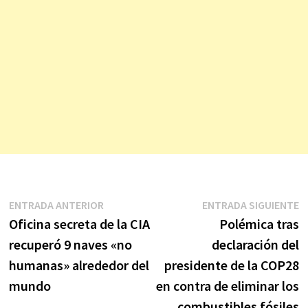
Navegación
Entrada
E
ENTRADA ANTERIOR
ENTRADA SIGUIENTE
anterior:
s
Oficina secreta de la CIA
Polémica tras
de
recuperó 9 naves «no
declaración del
entradas
humanas» alrededor del
presidente de la COP28
mundo
en contra de eliminar los
combustibles fósiles