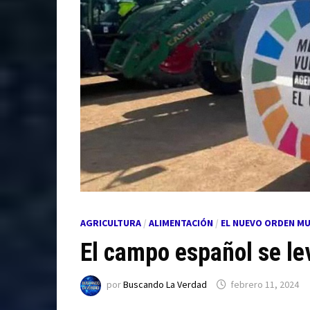
AGRICULTURA
/
ALIMENTACIÓN
/
EL NUEVO ORDEN MU
El campo español se le
por
Buscando La Verdad
febrero 11, 2024