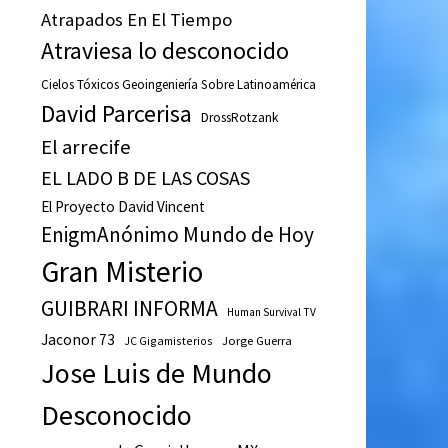
Atrapados En El Tiempo
Atraviesa lo desconocido
Cielos Tóxicos Geoingeniería Sobre Latinoamérica
David Parcerisa
DrossRotzank
El arrecife
EL LADO B DE LAS COSAS
El Proyecto David Vincent
EnigmAnónimo Mundo de Hoy
Gran Misterio
GUIBRARI INFORMA
Human Survival TV
Jaconor 73
JC Gigamisterios
Jorge Guerra
Jose Luis de Mundo
Desconocido