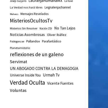
LaGranjaHumanaMX
Josep Guijarro
La llave
Legnalenjachannel
La Verdad nos hará libres
Mensajes Revelados
Melvecs
MisteriosOcultosTv
No Tan Lejos
Misterios Sin Resolver
Nación ZDI
Noticias Asombrosas
Oliver Ibáñez
Pallandox
Parafantástico
Pablogonzae
Planetamisterio
reflexiones de un galeno
Servimat
UN ABOGADO CONTRA LA DEMAGOGIA
Urmah Tv
Universe Inside You
Verdad Oculta
Vicente Fuentes
Voluntas