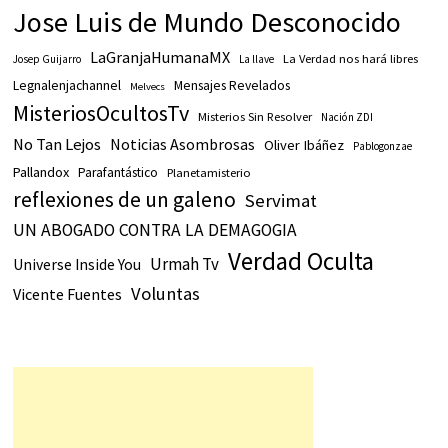
Jose Luis de Mundo Desconocido
LaGranjaHumanaMX
La Verdad nos hará libres
Josep Guijarro
La llave
Legnalenjachannel
Mensajes Revelados
Melvecs
MisteriosOcultosTv
Misterios Sin Resolver
Nación ZDI
No Tan Lejos
Noticias Asombrosas
Oliver Ibáñez
Pablogonzae
Pallandox
Parafantástico
Planetamisterio
reflexiones de un galeno
Servimat
UN ABOGADO CONTRA LA DEMAGOGIA
Verdad Oculta
Urmah Tv
Universe Inside You
Voluntas
Vicente Fuentes