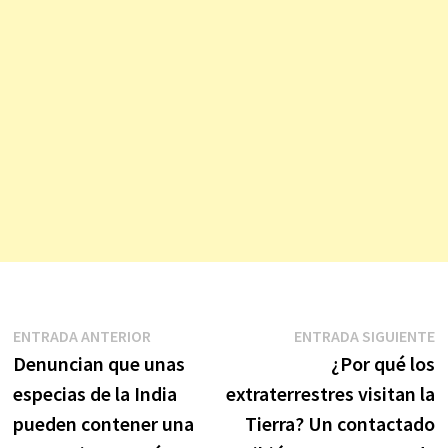
Navegación
Entrada
E
ENTRADA ANTERIOR
ENTRADA SIGUIENTE
anterior:
s
Denuncian que unas
¿Por qué los
de
especias de la India
extraterrestres visitan la
entradas
pueden contener una
Tierra? Un contactado