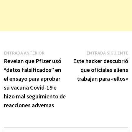
Navegación
Entrada
E
ENTRADA ANTERIOR
ENTRADA SIGUIENTE
anterior:
s
Revelan que Pfizer usó
Este hacker descubrió
de
“datos falsificados” en
que oficiales aliens
entradas
el ensayo para aprobar
trabajan para «ellos»
su vacuna Covid-19 e
hizo mal seguimiento de
reacciones adversas