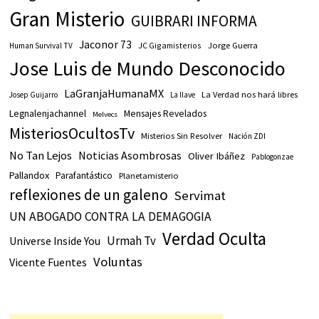
Gran Misterio
GUIBRARI INFORMA
Jaconor 73
JC Gigamisterios
Jorge Guerra
Human Survival TV
Jose Luis de Mundo Desconocido
LaGranjaHumanaMX
La Verdad nos hará libres
Josep Guijarro
La llave
Legnalenjachannel
Mensajes Revelados
Melvecs
MisteriosOcultosTv
Misterios Sin Resolver
Nación ZDI
No Tan Lejos
Noticias Asombrosas
Oliver Ibáñez
Pablogonzae
Pallandox
Parafantástico
Planetamisterio
reflexiones de un galeno
Servimat
UN ABOGADO CONTRA LA DEMAGOGIA
Verdad Oculta
Urmah Tv
Universe Inside You
Voluntas
Vicente Fuentes