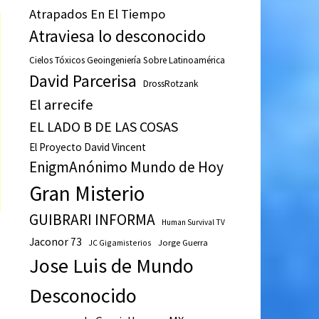
Atrapados En El Tiempo
Atraviesa lo desconocido
Cielos Tóxicos Geoingeniería Sobre Latinoamérica
David Parcerisa
DrossRotzank
El arrecife
EL LADO B DE LAS COSAS
El Proyecto David Vincent
EnigmAnónimo Mundo de Hoy
Gran Misterio
GUIBRARI INFORMA
Human Survival TV
Jaconor 73
JC Gigamisterios
Jorge Guerra
Jose Luis de Mundo
Desconocido