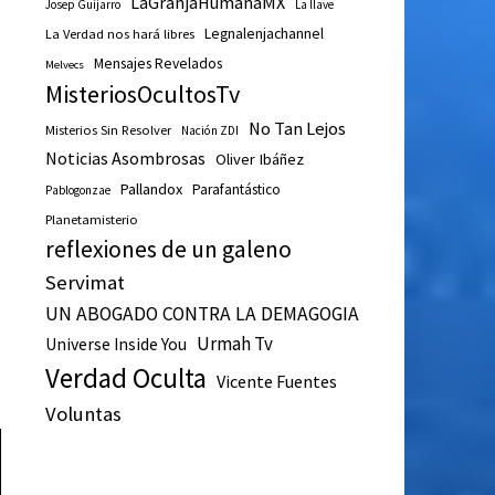
LaGranjaHumanaMX
Josep Guijarro
La llave
Legnalenjachannel
La Verdad nos hará libres
Mensajes Revelados
Melvecs
MisteriosOcultosTv
No Tan Lejos
Misterios Sin Resolver
Nación ZDI
Noticias Asombrosas
Oliver Ibáñez
Pallandox
Parafantástico
Pablogonzae
Planetamisterio
reflexiones de un galeno
Servimat
UN ABOGADO CONTRA LA DEMAGOGIA
Urmah Tv
Universe Inside You
Verdad Oculta
Vicente Fuentes
Voluntas