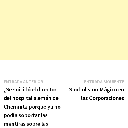
Navegación
Entrada
E
ENTRADA ANTERIOR
ENTRADA SIGUIENTE
anterior:
s
¿Se suicidó el director
Simbolismo Mágico en
de
del hospital alemán de
las Corporaciones
entradas
Chemnitz porque ya no
podía soportar las
mentiras sobre las