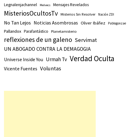
Legnalenjachannel
Mensajes Revelados
Melvecs
MisteriosOcultosTv
Misterios Sin Resolver
Nación ZDI
No Tan Lejos
Noticias Asombrosas
Oliver Ibáñez
Pablogonzae
Pallandox
Parafantástico
Planetamisterio
reflexiones de un galeno
Servimat
UN ABOGADO CONTRA LA DEMAGOGIA
Verdad Oculta
Urmah Tv
Universe Inside You
Voluntas
Vicente Fuentes