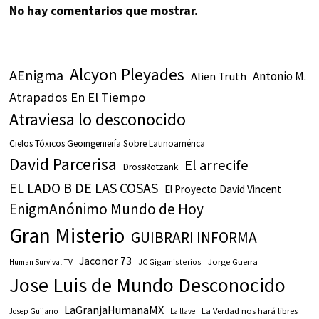
No hay comentarios que mostrar.
Alcyon Pleyades
AEnigma
Antonio M.
Alien Truth
Atrapados En El Tiempo
Atraviesa lo desconocido
Cielos Tóxicos Geoingeniería Sobre Latinoamérica
David Parcerisa
El arrecife
DrossRotzank
EL LADO B DE LAS COSAS
El Proyecto David Vincent
EnigmAnónimo Mundo de Hoy
Gran Misterio
GUIBRARI INFORMA
Jaconor 73
JC Gigamisterios
Jorge Guerra
Human Survival TV
Jose Luis de Mundo Desconocido
LaGranjaHumanaMX
La Verdad nos hará libres
Josep Guijarro
La llave