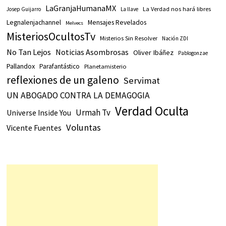
LaGranjaHumanaMX
La Verdad nos hará libres
Josep Guijarro
La llave
Legnalenjachannel
Mensajes Revelados
Melvecs
MisteriosOcultosTv
Misterios Sin Resolver
Nación ZDI
No Tan Lejos
Noticias Asombrosas
Oliver Ibáñez
Pablogonzae
Pallandox
Parafantástico
Planetamisterio
reflexiones de un galeno
Servimat
UN ABOGADO CONTRA LA DEMAGOGIA
Verdad Oculta
Urmah Tv
Universe Inside You
Voluntas
Vicente Fuentes