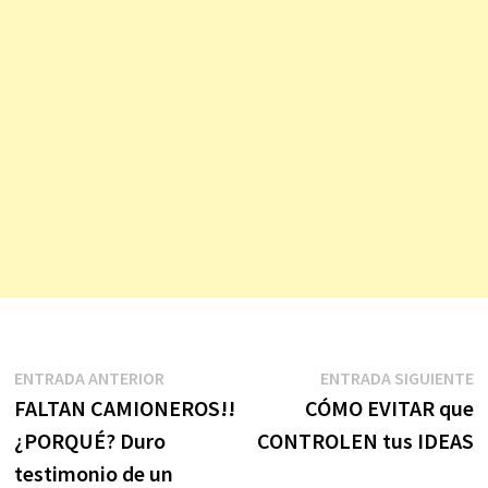
Navegación
Entrada
E
ENTRADA ANTERIOR
ENTRADA SIGUIENTE
anterior:
s
FALTAN CAMIONEROS!!
CÓMO EVITAR que
de
¿PORQUÉ? Duro
CONTROLEN tus IDEAS
entradas
testimonio de un