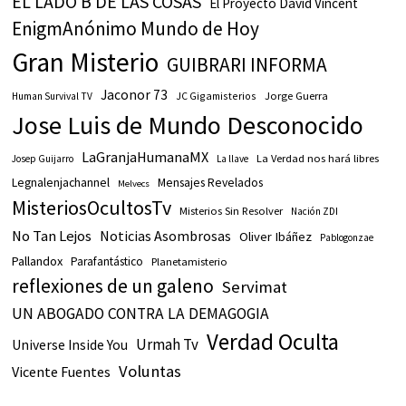
EL LADO B DE LAS COSAS
El Proyecto David Vincent
EnigmAnónimo Mundo de Hoy
Gran Misterio
GUIBRARI INFORMA
Jaconor 73
JC Gigamisterios
Jorge Guerra
Human Survival TV
Jose Luis de Mundo Desconocido
LaGranjaHumanaMX
La Verdad nos hará libres
Josep Guijarro
La llave
Legnalenjachannel
Mensajes Revelados
Melvecs
MisteriosOcultosTv
Misterios Sin Resolver
Nación ZDI
No Tan Lejos
Noticias Asombrosas
Oliver Ibáñez
Pablogonzae
Pallandox
Parafantástico
Planetamisterio
reflexiones de un galeno
Servimat
UN ABOGADO CONTRA LA DEMAGOGIA
Verdad Oculta
Urmah Tv
Universe Inside You
Voluntas
Vicente Fuentes