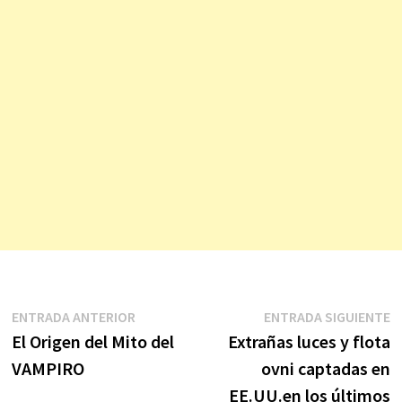
Navegación
Entrada
E
ENTRADA ANTERIOR
ENTRADA SIGUIENTE
anterior:
s
El Origen del Mito del
Extrañas luces y flota
de
VAMPIRO
ovni captadas en
entradas
EE.UU.en los últimos