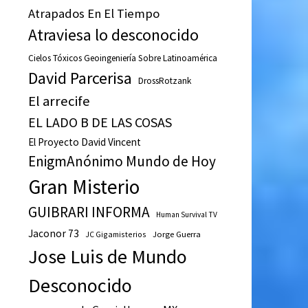
Atrapados En El Tiempo
Atraviesa lo desconocido
Cielos Tóxicos Geoingeniería Sobre Latinoamérica
David Parcerisa
DrossRotzank
El arrecife
EL LADO B DE LAS COSAS
El Proyecto David Vincent
EnigmAnónimo Mundo de Hoy
Gran Misterio
GUIBRARI INFORMA
Human Survival TV
Jaconor 73
JC Gigamisterios
Jorge Guerra
Jose Luis de Mundo
Desconocido