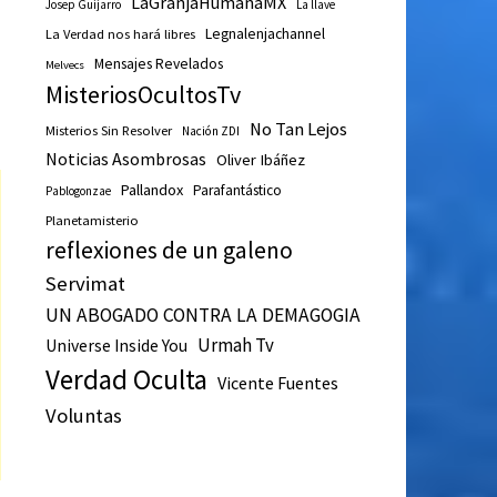
LaGranjaHumanaMX
Josep Guijarro
La llave
Legnalenjachannel
La Verdad nos hará libres
Mensajes Revelados
Melvecs
MisteriosOcultosTv
No Tan Lejos
Misterios Sin Resolver
Nación ZDI
Noticias Asombrosas
Oliver Ibáñez
Pallandox
Parafantástico
Pablogonzae
Planetamisterio
reflexiones de un galeno
Servimat
UN ABOGADO CONTRA LA DEMAGOGIA
Urmah Tv
Universe Inside You
Verdad Oculta
Vicente Fuentes
Voluntas