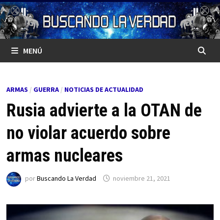
Saltar
al
contenido
MENÚ
ARMAS
/
GUERRA
/
NOTICIAS DE ACTUALIDAD
Rusia advierte a la OTAN de
no violar acuerdo sobre
armas nucleares
por
Buscando La Verdad
noviembre 21, 2021