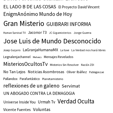
EL LADO B DE LAS COSAS
El Proyecto David Vincent
EnigmAnónimo Mundo de Hoy
Gran Misterio
GUIBRARI INFORMA
Jaconor 73
JC Gigamisterios
Jorge Guerra
Human Survival TV
Jose Luis de Mundo Desconocido
LaGranjaHumanaMX
La Verdad nos hará libres
Josep Guijarro
La llave
Legnalenjachannel
Mensajes Revelados
Melvecs
MisteriosOcultosTv
Misterios Sin Resolver
Nación ZDI
No Tan Lejos
Noticias Asombrosas
Oliver Ibáñez
Pablogonzae
Pallandox
Parafantástico
Planetamisterio
reflexiones de un galeno
Servimat
UN ABOGADO CONTRA LA DEMAGOGIA
Verdad Oculta
Urmah Tv
Universe Inside You
Voluntas
Vicente Fuentes