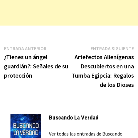
Navegación
Entrada
E
ENTRADA ANTERIOR
ENTRADA SIGUIENTE
anterior:
s
¿Tienes un ángel
Artefectos Alienígenas
de
guardián?: Señales de su
Descubiertos en una
entradas
protección
Tumba Egipcia: Regalos
de los Dioses
Buscando La Verdad
Ver todas las entradas de Buscando