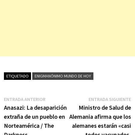
ETIQUETADO
ENIGMANÓNIMO MUNDO DE HOY
Navegación
Entrada
E
ENTRADA ANTERIOR
ENTRADA SIGUIENTE
anterior:
s
Anasazi: La desaparición
Ministro de Salud de
de
extraña de un pueblo en
Alemania afirma que los
entradas
Norteamérica / The
alemanes estarán «casi
Darkness
todos vacunados,