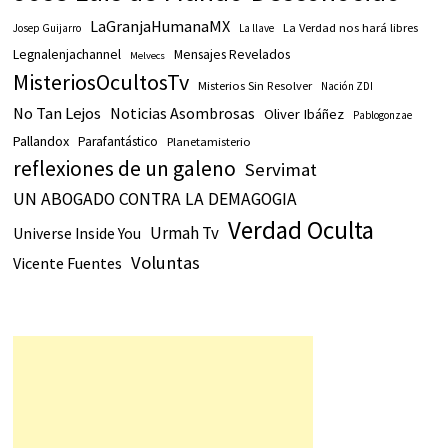
LaGranjaHumanaMX
La Verdad nos hará libres
Josep Guijarro
La llave
Legnalenjachannel
Mensajes Revelados
Melvecs
MisteriosOcultosTv
Misterios Sin Resolver
Nación ZDI
No Tan Lejos
Noticias Asombrosas
Oliver Ibáñez
Pablogonzae
Pallandox
Parafantástico
Planetamisterio
reflexiones de un galeno
Servimat
UN ABOGADO CONTRA LA DEMAGOGIA
Verdad Oculta
Urmah Tv
Universe Inside You
Voluntas
Vicente Fuentes