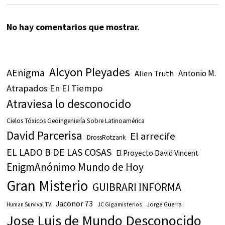
No hay comentarios que mostrar.
Alcyon Pleyades
AEnigma
Antonio M.
Alien Truth
Atrapados En El Tiempo
Atraviesa lo desconocido
Cielos Tóxicos Geoingeniería Sobre Latinoamérica
David Parcerisa
El arrecife
DrossRotzank
EL LADO B DE LAS COSAS
El Proyecto David Vincent
EnigmAnónimo Mundo de Hoy
Gran Misterio
GUIBRARI INFORMA
Jaconor 73
JC Gigamisterios
Jorge Guerra
Human Survival TV
Jose Luis de Mundo Desconocido