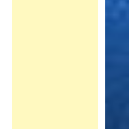
Entrada
E
siguiente:
i
s