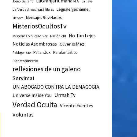
LaGranjaHumanaMX
Josep Guijarro
La llave
Legnalenjachannel
La Verdad nos hará libres
Mensajes Revelados
Melvecs
MisteriosOcultosTv
No Tan Lejos
Misterios Sin Resolver
Nación ZDI
Noticias Asombrosas
Oliver Ibáñez
Pallandox
Parafantástico
Pablogonzae
Planetamisterio
reflexiones de un galeno
Servimat
UN ABOGADO CONTRA LA DEMAGOGIA
Urmah Tv
Universe Inside You
Verdad Oculta
Vicente Fuentes
Voluntas