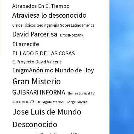
Atrapados En El Tiempo
Atraviesa lo desconocido
Cielos Tóxicos Geoingeniería Sobre Latinoamérica
David Parcerisa
DrossRotzank
El arrecife
EL LADO B DE LAS COSAS
El Proyecto David Vincent
EnigmAnónimo Mundo de Hoy
Gran Misterio
GUIBRARI INFORMA
Human Survival TV
Jaconor 73
JC Gigamisterios
Jorge Guerra
Jose Luis de Mundo
Desconocido