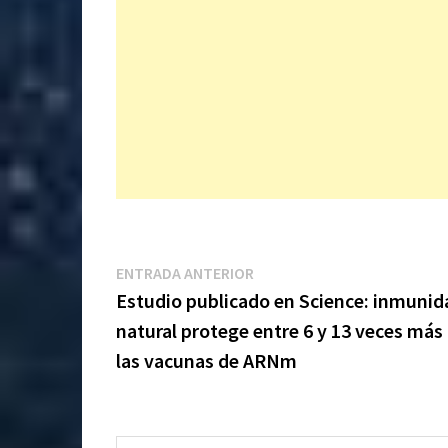
Navegación
Entrada
ENTRADA ANTERIOR
anterior:
Estudio publicado en Science: inmunid
de
natural protege entre 6 y 13 veces más
entradas
las vacunas de ARNm