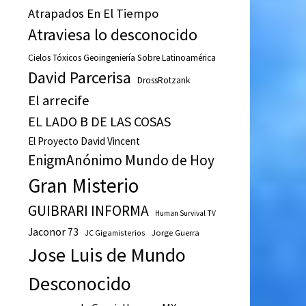
Atrapados En El Tiempo
Atraviesa lo desconocido
Cielos Tóxicos Geoingeniería Sobre Latinoamérica
David Parcerisa
DrossRotzank
El arrecife
EL LADO B DE LAS COSAS
El Proyecto David Vincent
EnigmAnónimo Mundo de Hoy
Gran Misterio
GUIBRARI INFORMA
Human Survival TV
Jaconor 73
JC Gigamisterios
Jorge Guerra
Jose Luis de Mundo
Desconocido