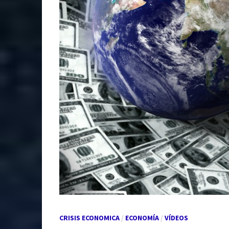
CRISIS ECONOMICA
/
ECONOMÍA
/
VÍDEOS