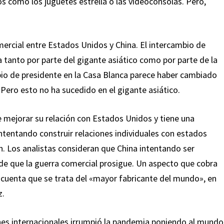
 como los juguetes estrella o las videoconsolas. Pero,
mercial entre Estados Unidos y China. El intercambio de
a tanto por parte del gigante asiático como por parte de la
io de presidente en la Casa Blanca parece haber cambiado
 Pero esto no ha sucedido en el gigante asiático.
 mejorar su relación con Estados Unidos y tiene una
ntentando construir relaciones individuales con estados
. Los analistas consideran que China intentando ser
de que la guerra comercial prosigue. Un aspecto que cobra
en cuenta que se trata del «mayor fabricante del mundo», en
z.
es internacionales irrumpió la pandemia poniendo al mundo