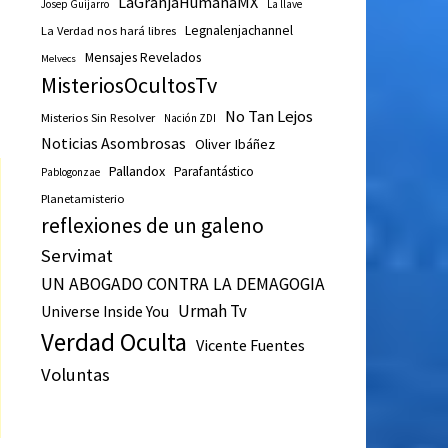
LaGranjaHumanaMX
Josep Guijarro
La llave
Legnalenjachannel
La Verdad nos hará libres
Mensajes Revelados
Melvecs
MisteriosOcultosTv
No Tan Lejos
Misterios Sin Resolver
Nación ZDI
Noticias Asombrosas
Oliver Ibáñez
Pallandox
Parafantástico
Pablogonzae
Planetamisterio
reflexiones de un galeno
Servimat
UN ABOGADO CONTRA LA DEMAGOGIA
Urmah Tv
Universe Inside You
Verdad Oculta
Vicente Fuentes
Voluntas