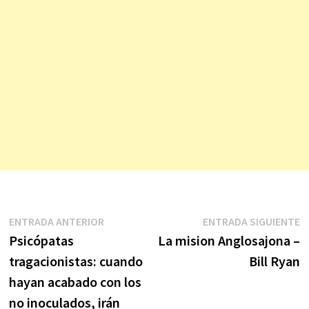
Navegación
Entrada
E
ENTRADA ANTERIOR
ENTRADA SIGUIENTE
anterior:
s
Psicópatas
La mision Anglosajona –
de
tragacionistas: cuando
Bill Ryan
entradas
hayan acabado con los
no inoculados, irán