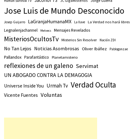
Jaconor 73
JC Gigamisterios
Jorge Guerra
Human Survival TV
Jose Luis de Mundo Desconocido
LaGranjaHumanaMX
La Verdad nos hará libres
Josep Guijarro
La llave
Legnalenjachannel
Mensajes Revelados
Melvecs
MisteriosOcultosTv
Misterios Sin Resolver
Nación ZDI
No Tan Lejos
Noticias Asombrosas
Oliver Ibáñez
Pablogonzae
Pallandox
Parafantástico
Planetamisterio
reflexiones de un galeno
Servimat
UN ABOGADO CONTRA LA DEMAGOGIA
Verdad Oculta
Urmah Tv
Universe Inside You
Voluntas
Vicente Fuentes